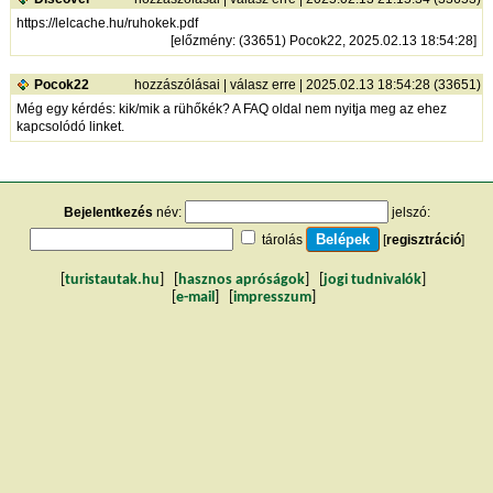
https://lelcache.hu/ruhokek.pdf
[
előzmény
: (33651) Pocok22, 2025.02.13 18:54:28]
Pocok22
hozzászólásai
|
válasz erre
| 2025.02.13 18:54:28 (33651)
Még egy kérdés: kik/mik a rühőkék? A FAQ oldal nem nyitja meg az ehez
kapcsolódó linket.
Bejelentkezés
név:
jelszó:
tárolás
[
regisztráció
]
[
turistautak.hu
] [
hasznos apróságok
] [
jogi tudnivalók
]
[
e-mail
] [
impresszum
]