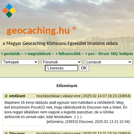
geocaching.hu ®
a Magyar Geocaching Közhasznú Egyesület hivatalos oldala
+
geoládák
~
+
megtalálások
~
+
felhasználók
~
+
poi
~
fórum
FAQ
belépés
Előzmények
emiGrant
hozzászólásai
|
válasz erre
| 2025.02.14 07:16:23 (33654)
Majdnem 16 évnyi ládázás alatt egyszer sem hallottam a rühőkékről. Meg
kell köszönnöm Pocok22-nek, hogy rákérdezett és Discover-nek a linket. Én
kora reggel általában nem vagyok a legjobb passzban, de a rühőke
definiciók és versek után, totál felvidultam. :) :) :)
[
előzmény
: (33653) Discover, 2025.02.13 21:15:34]
Discover
hozzászólásai
|
válasz erre
| 2025.02.13 21:15:34 (33653)