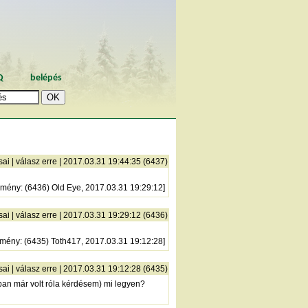
Q
belépés
sai
|
válasz erre
| 2017.03.31 19:44:35 (6437)
zmény
: (6436) Old Eye, 2017.03.31 19:29:12]
sai
|
válasz erre
| 2017.03.31 19:29:12 (6436)
zmény
: (6435) Toth417, 2017.03.31 19:12:28]
sai
|
válasz erre
| 2017.03.31 19:12:28 (6435)
ban már volt róla kérdésem) mi legyen?