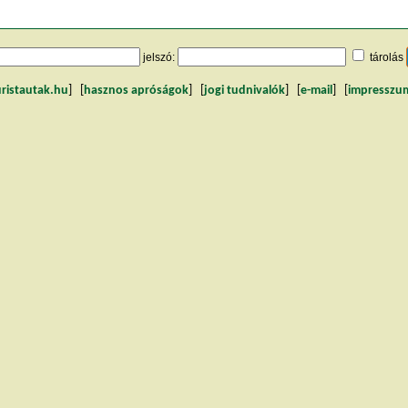
jelszó:
tárolás
uristautak.hu
] [
hasznos apróságok
] [
jogi tudnivalók
] [
e-mail
] [
impresszu