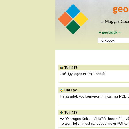
geo
a Magyar Geoc
+
geoládák
~
Toth417
Oké, így fogok eljárni ezentúl.
Old Eye
Ha az adott koo környékén nincs más POI, jó 
Toth417
Az "Országos Kékkör tábla" és hasonló nevű
Töltsem fel új, mostmár egyedi nevű POI-ként