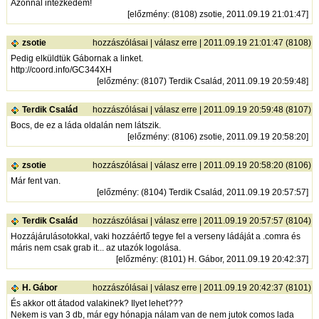
Azonnal intézkedem!
[
előzmény
: (8108) zsotie, 2011.09.19 21:01:47]
zsotie
hozzászólásai
|
válasz erre
| 2011.09.19 21:01:47 (8108)
Pedig elküldtük Gábornak a linket.
http://coord.info/GC344XH
[
előzmény
: (8107) Terdik Család, 2011.09.19 20:59:48]
Terdik Család
hozzászólásai
|
válasz erre
| 2011.09.19 20:59:48 (8107)
Bocs, de ez a láda oldalán nem látszik.
[
előzmény
: (8106) zsotie, 2011.09.19 20:58:20]
zsotie
hozzászólásai
|
válasz erre
| 2011.09.19 20:58:20 (8106)
Már fent van.
[
előzmény
: (8104) Terdik Család, 2011.09.19 20:57:57]
Terdik Család
hozzászólásai
|
válasz erre
| 2011.09.19 20:57:57 (8104)
Hozzájárulásotokkal, vaki hozzáértő tegye fel a verseny ládáját a .comra és
máris nem csak grab it... az utazók logolása.
[
előzmény
: (8101) H. Gábor, 2011.09.19 20:42:37]
H. Gábor
hozzászólásai
|
válasz erre
| 2011.09.19 20:42:37 (8101)
És akkor ott átadod valakinek? Ilyet lehet???
Nekem is van 3 db, már egy hónapja nálam van de nem jutok comos lada