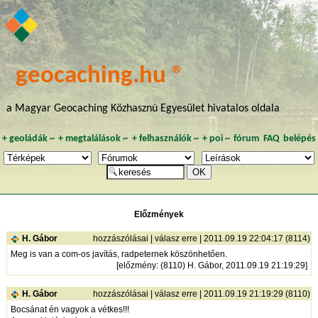
geocaching.hu ®
a Magyar Geocaching Közhasznú Egyesület hivatalos oldala
+
geoládák
~
+
megtalálások
~
+
felhasználók
~
+
poi
~
fórum
FAQ
belépés
Előzmények
H. Gábor
hozzászólásai
|
válasz erre
| 2011.09.19 22:04:17 (8114)
Meg is van a com-os javítás, radpeternek köszönhetően.
[
előzmény
: (8110) H. Gábor, 2011.09.19 21:19:29]
H. Gábor
hozzászólásai
|
válasz erre
| 2011.09.19 21:19:29 (8110)
Bocsánat én vagyok a vétkes!!!