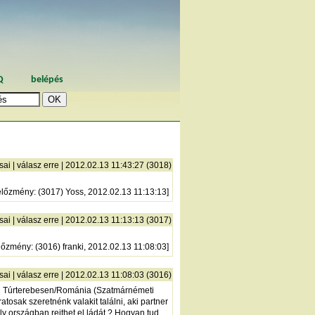
Q
belépés
sai
|
válasz erre
| 2012.02.13 11:43:27 (3018)
előzmény
: (3017) Yoss, 2012.02.13 11:13:13]
sai
|
válasz erre
| 2012.02.13 11:13:13 (3017)
lőzmény
: (3016) franki, 2012.02.13 11:08:03]
sai
|
válasz erre
| 2012.02.13 11:08:03 (3016)
meg Túrterebesen/Románia (Szatmárnémeti
osak szeretnénk valakit találni, aki partner
ly országban rejthet el ládát ? Hogyan tud