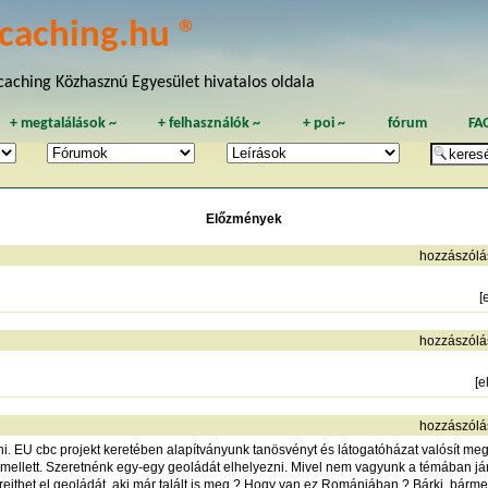
caching.hu ®
aching Közhasznú Egyesület hivatalos oldala
+
megtalálások
~
+
felhasználók
~
+
poi
~
fórum
FA
Előzmények
hozzászólá
[
hozzászólá
[
e
hozzászólá
ni. EU cbc projekt keretében alapítványunk tanösvényt és látogatóházat valósít 
ellett. Szeretnénk egy-egy geoládát elhelyezni. Mivel nem vagyunk a témában járat
rejthet el geoládát, aki már talált is meg ? Hogy van ez Romániában ? Bárki, bárme