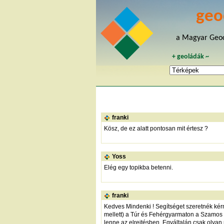
geo
a Magyar Geoc
+
geoládák
~
franki
Kösz, de ez alatt pontosan mit értesz ?
Yoss
Elég egy topikba betenni.
franki
Kedves Mindenki ! Segítséget szeretnék kér
mellett) a Túr és Fehérgyarmaton a Szamos m
lenne az elrejtésben. Egyáltalán csak olyan 