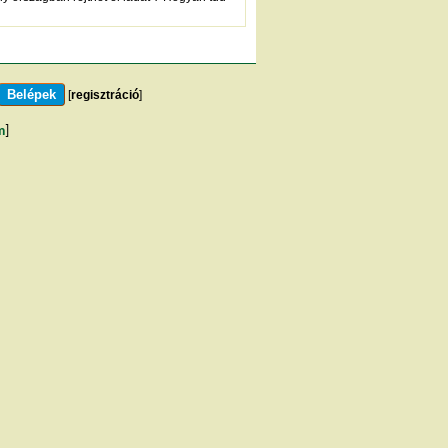
[
regisztráció
]
m
]