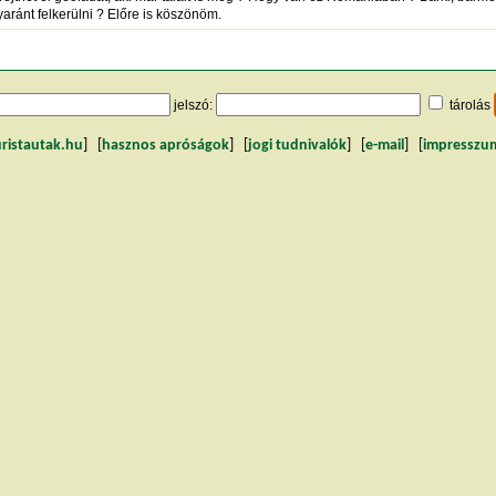
ránt felkerülni ? Előre is köszönöm.
jelszó:
tárolás
uristautak.hu
] [
hasznos apróságok
] [
jogi tudnivalók
] [
e-mail
] [
impresszu