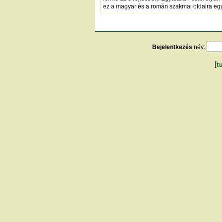
ez a magyar és a román szakmai oldalra egya
Bejelentkezés
név:
[
t