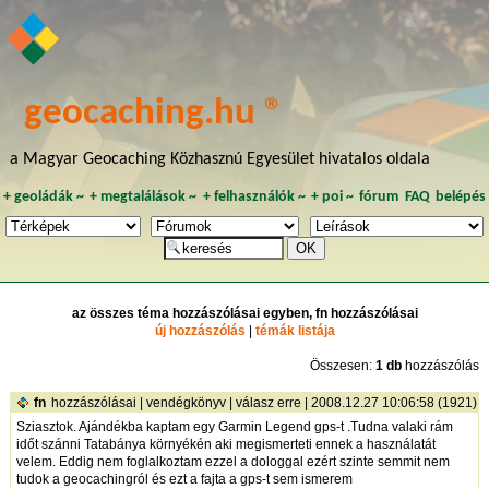
geocaching.hu ®
a Magyar Geocaching Közhasznú Egyesület hivatalos oldala
+
geoládák
~
+
megtalálások
~
+
felhasználók
~
+
poi
~
fórum
FAQ
belépés
az összes téma hozzászólásai egyben, fn hozzászólásai
új hozzászólás
|
témák listája
Összesen:
1 db
hozzászólás
fn
hozzászólásai
|
vendégkönyv
|
válasz erre
| 2008.12.27 10:06:58 (1921)
Sziasztok. Ajándékba kaptam egy Garmin Legend gps-t .Tudna valaki rám
időt szánni Tatabánya környékén aki megismerteti ennek a használatát
velem. Eddig nem foglalkoztam ezzel a dologgal ezért szinte semmit nem
tudok a geocachingról és ezt a fajta a gps-t sem ismerem