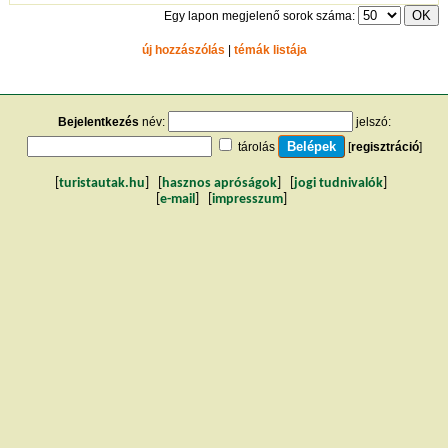
Egy lapon megjelenő sorok száma:
új hozzászólás
|
témák listája
Bejelentkezés
név:
jelszó:
tárolás
[
regisztráció
]
[
turistautak.hu
] [
hasznos apróságok
] [
jogi tudnivalók
]
[
e-mail
] [
impresszum
]