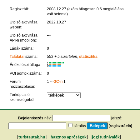
Regisztrált:
2008.12.27 (azóta átlagosan 0.6 megtalálása
volt hetente)
Utolsó aktivitása
2022.10.27
weben:
Utolsó aktivitása
---
API-n (mobilon):
Ládák száma:
0
Találatai
száma:
552
+ 5 sikertelen
,
statisztika
K
Értékelései átlaga:
R
W
POI pontok száma:
0
Fórum
1 --
GC-n
1
hozzászólásai:
Térkép az ő
szemszögéből:
Bejelentkezés
név:
jelszó:
tárolás
[
regisztráció
]
[
turistautak.hu
] [
hasznos apróságok
] [
jogi tudnivalók
]