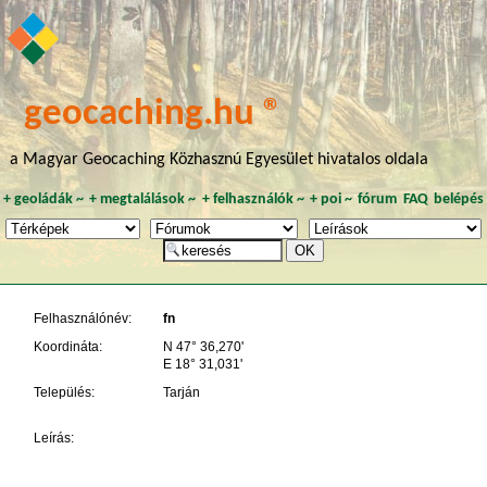
geocaching.hu ®
a Magyar Geocaching Közhasznú Egyesület hivatalos oldala
+
geoládák
~
+
megtalálások
~
+
felhasználók
~
+
poi
~
fórum
FAQ
belépés
Felhasználónév:
fn
Koordináta:
N 47° 36,270'
E 18° 31,031'
Település:
Tarján
Leírás: