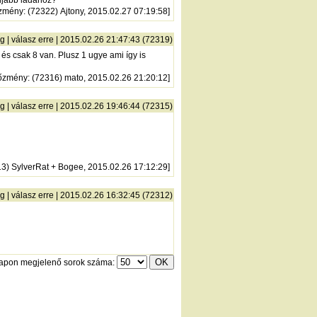
 újabb ládához?
zmény
: (72322) Ajtony, 2015.02.27 07:19:58]
ng
|
válasz erre
| 2015.02.26 21:47:43 (72319)
 és csak 8 van. Plusz 1 ugye ami így is
őzmény
: (72316) mato, 2015.02.26 21:20:12]
ng
|
válasz erre
| 2015.02.26 19:46:44 (72315)
13) SylverRat + Bogee, 2015.02.26 17:12:29]
ng
|
válasz erre
| 2015.02.26 16:32:45 (72312)
lapon megjelenő sorok száma: