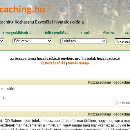
caching.hu ®
aching Közhasznú Egyesület hivatalos oldala
+
megtalálások
~
+
felhasználók
~
+
poi
~
fórum
FA
az összes téma hozzászólásai egyben, profán-pofák hozzászólásai
új hozzászólás
|
témák listája
hozzászólásai
|
geocachi
mint előre.
 :)
[
előzmé
hozzászólásai
|
geocachi
zni. :DD Sajnos ritkán jutok el hosszabb túrákra és már örültem, hogy meg van a 
ezdenék már megemelték a limitet. Uh. várat magár még egy kicsit ez az ügy de leg