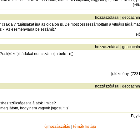
an a 75 és letettük az első ládát, után lehet folytatni, vagy még újabb 75 kell egy
[
elő
hozzászólásai
|
geocachi
csak a virtuálisakat írja az oldalon is. De most összeszámoltam a vituális ládáimat
yzik. Az eseményláda beleszámít?
[
el
hozzászólásai
|
geocachi
 Pest(közel)i ládákat nem számolja bele. :(((
[
előzmény
: (723
hozzászólásai
|
geocachi
éshez szükséges találatok limitje?
 meg látom, hogy nem vagyok jogosult. :(
Egy 
új hozzászólás
|
témák listája