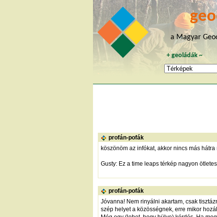
geo
a Magyar Geoc
+
geoládák
~
profán-pofák
köszönöm az infókat, akkor nincs más hátra 
Gusty: Ez a time leaps térkép nagyon ötletes.
profán-pofák
Jóvanna! Nem rinyálni akartam, csak tisztá
szép helyet a közösségnek, erre mikor hozák