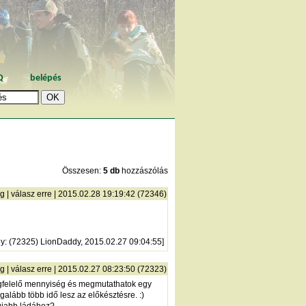
Q
belépés
Összesen:
5 db
hozzászólás
ng
|
válasz erre
| 2015.02.28 19:19:42 (72346)
ny
: (72325) LionDaddy, 2015.02.27 09:04:55]
ng
|
válasz erre
| 2015.02.27 08:23:50 (72323)
megfelelő mennyiség és megmutathatok egy
alább több idő lesz az előkésztésre. :)