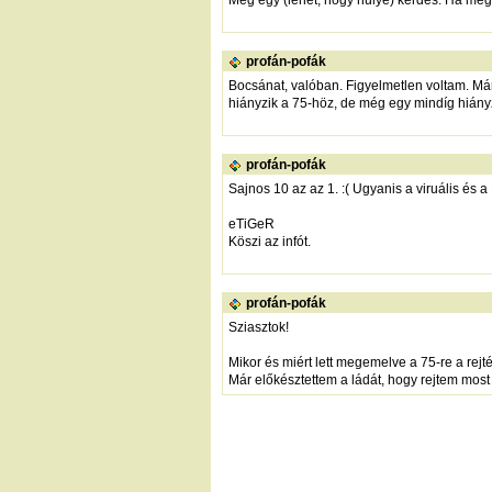
Még egy (lehet, hogy hülye) kérdés. Ha meg v
profán-pofák
Bocsánat, valóban. Figyelmetlen voltam. Már 
hiányzik a 75-höz, de még egy mindíg hián
profán-pofák
Sajnos 10 az az 1. :( Ugyanis a viruális és a
eTiGeR
Köszi az infót.
profán-pofák
Sziasztok!
Mikor és miért lett megemelve a 75-re a rejt
Már előkésztettem a ládát, hogy rejtem most