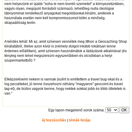
nem helyezünk el újabb "soha le nem bomló szemetet" a környezetünkben,
vagyis olyan, megújuló forrásból származó, lehetőleg nulla ökológiai
lábnyommal rendelkező anyagokat megoldásokat kínálni, amiknek a
használata esetán nem kell kompromisszumot kötni a minőség,
strapaállóság terén.
A kérdés tehát: Mi az, amit szívesen vennétek meg itthon a Geocaching Shop
kínálatából, illetve azon kívül is (némely dolgot inkább lokálisan lenne
érdemes előállítani), amit szívesen használnátok a ládázások alkalmával (és
tényleg nem lehet megszerezni egyszerűbben és olcsóbban a helyi
szupermarketből) ?
Elképzeléseim nekem is vannak (ezért is említettem a travel bug-okat és a
log pecséteket, jó lenne összehozni néhány "magyaros" geocoint és travel
tag-et), de biztos vagyok benne, hogy nektek sokkal jobb és több ötletetek is
van."
Egy lapon megjelenő sorok száma:
új hozzászólás
|
témák listája