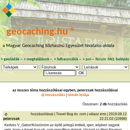
geocaching.hu ®
a Magyar Geocaching Közhasznú Egyesület hivatalos oldala
+
geoládák
~
+
megtalálások
~
+
felhasználók
~
+
poi
~
fórum
FAQ
belépés
az összes téma hozzászólásai egyben, peterzsak hozzászólásai
új hozzászólás
|
témák listája
Összesen:
2 db
hozzászólás
hozzászólásai
|
Travel Bug és .com
|
válasz erre
| 2019.08.12
peterzsak
22:21:02 (10998)
Kedves V_Gabor!Köszönöm az építő jellegű kritikát, igen, képben vagyok
vele, hogy a travel bug-ok .com specifikus dolgok. Viszont az itteni fórumon