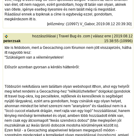
van élet, ott nem nagyon, ezért gondoltam, hogy itt talán van olyan, akinek
van ötlete, igénye esetleg ilyesmire és nem talált még rá megoldást.
Ráadásul ennek a topiknak a címe is egybevág ezzel, gondoltam,
megkérdezem itt is.
[
előzmény
: (10997) V_Gabor, 2019.08.12 20:39:30]
hozzászólásai
|
Travel Bug és .com
|
válasz erre
| 2019.08.12
peterzsak
15:38:55 (10996)
Ide is feldobom, mert a Geocaching.com fórumon nem jött visszajelzés, hátha
itt nagyobb lesz:
"Szükségem van a véleményetekre!
Először azonban gyorsan a kérdés hátteréről:
Többszöri nekifutásra sem találtam olyan webshopot itthon, ahol egy helyről
meg lehet rendelni a Geocaching-hez "nélkülözhetetlen" dolgokat (gondolok
itt travel bug-okra, log pecsétekre, rejtőknek és keresőknek is segítséget
nyújtó tárgyakra), ezért arra gondoltam, hogy csinálok egy olyan helyet,
ahonnan mindezt be lehet szerezni nem "aranyáron" és ráadásul nem is a
"óccó cuccot eladunk drágán, mert rajta van egy logó" hozzáállással, hanem
tényleg minőségi termékeket és olyat, amiben több hozzáadott érték van,
nem csak egy átcsomagolt "ikeás szendvics doboz" (btw meglepően jól
muzsikálnak az ikeás tároló dobozok mostoha körülmények között is).
Ezen felül - a Geocaching alapelveivel teljesen megegyező módon -
szeretném mindezeket a termékeket olyan megoldással összehozni, amivel