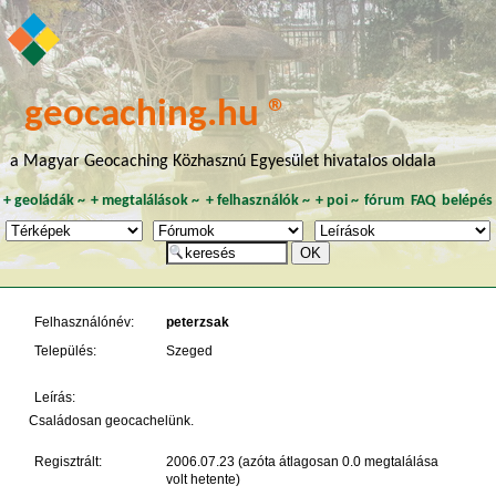
geocaching.hu ®
a Magyar Geocaching Közhasznú Egyesület hivatalos oldala
+
geoládák
~
+
megtalálások
~
+
felhasználók
~
+
poi
~
fórum
FAQ
belépés
Felhasználónév:
peterzsak
Település:
Szeged
Leírás:
Családosan geocachelünk.
Regisztrált:
2006.07.23 (azóta átlagosan 0.0 megtalálása
volt hetente)