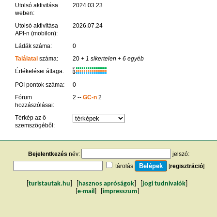
Utolsó aktivitása
2024.03.23
weben:
Utolsó aktivitása
2026.07.24
API-n (mobilon):
Ládák száma:
0
Találatai
száma:
20
+ 1 sikertelen
+ 6 egyéb
K
Értékelései átlaga:
R
W
POI pontok száma:
0
Fórum
2 --
GC-n
2
hozzászólásai:
Térkép az ő
szemszögéből:
Bejelentkezés
név:
jelszó:
tárolás
[
regisztráció
]
[
turistautak.hu
] [
hasznos apróságok
] [
jogi tudnivalók
]
[
e-mail
] [
impresszum
]