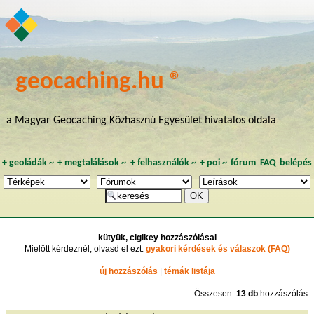
geocaching.hu ®
a Magyar Geocaching Közhasznú Egyesület hivatalos oldala
+
geoládák
~
+
megtalálások
~
+
felhasználók
~
+
poi
~
fórum
FAQ
belépés
kütyük, cigikey hozzászólásai
Mielőtt kérdeznél, olvasd el ezt:
gyakori kérdések és válaszok (FAQ)
új hozzászólás
|
témák listája
Összesen:
13 db
hozzászólás