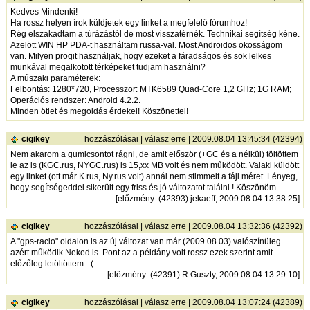
Kedves Mindenki!
Ha rossz helyen írok küldjetek egy linket a megfelelő fórumhoz!
Rég elszakadtam a túrázástól de most visszatérnék. Technikai segítség kéne.
Azelött WIN HP PDA-t használtam russa-val. Most Androidos okosságom
van. Milyen progit használjak, hogy ezeket a fáradságos és sok lelkes
munkával megalkotott térképeket tudjam használni?
A műszaki paraméterek:
Felbontás: 1280*720, Processzor: MTK6589 Quad-Core 1,2 GHz; 1G RAM;
Operációs rendszer: Android 4.2.2.
Minden ötlet és megoldás érdekel! Köszönettel!
cigikey
hozzászólásai
|
válasz erre
| 2009.08.04 13:45:34 (42394)
Nem akarom a gumicsontot rágni, de amit először (+GC és a nélkül) töltöttem
le az is (KGC.rus, NYGC.rus) is 15,xx MB volt és nem működött. Valaki küldött
egy linket (ott már K.rus, Ny.rus volt) annál nem stimmelt a fájl méret. Lényeg,
hogy segítségeddel sikerült egy friss és jó változatot találni ! Köszönöm.
[
előzmény
: (42393) jekaeff, 2009.08.04 13:38:25]
cigikey
hozzászólásai
|
válasz erre
| 2009.08.04 13:32:36 (42392)
A "gps-racio" oldalon is az új változat van már (2009.08.03) valószínüleg
azért működik Neked is. Pont az a példány volt rossz ezek szerint amit
előzőleg letöltöttem :-(
[
előzmény
: (42391) R.Guszty, 2009.08.04 13:29:10]
cigikey
hozzászólásai
|
válasz erre
| 2009.08.04 13:07:24 (42389)