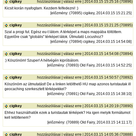
cigikey
hozzászólásai
|
válasz erre
| 2014.03.15 15:25:16 (70896)
Kicsit korán nyafogtam. Kezdem felfedezni! :)
[
előzmény
: (70895) cigikey, 2014.03.15 15:21:25]
cigikey
hozzászólásai
|
válasz erre
| 2014.03.15 15:21:25 (70895)
Szal a progi fut. Egész eu-t látom. A térképet a maps mappába töltöttem.
Egyelőre csak "globális" térképet látok. Útmutató Locushoz?
[
előzmény
: (70894) cigikey, 2014.03.15 14:54:08]
cigikey
hozzászólásai
|
válasz erre
| 2014.03.15 14:54:08 (70894)
:) Köszönöm! Szuper! A hétvégén kipróbálom.
[
előzmény
: (70893) Old Fairy, 2014.03.15 14:52:25]
cigikey
hozzászólásai
|
válasz erre
| 2014.03.15 14:50:57 (70892)
Köszönöm az útmutatást! De a linken letölthető HU map azonos turistautak ill
geocaching szerkesztett térképekkel?
[
előzmény
: (70891) Old Fairy, 2014.03.15 14:38:10]
cigikey
hozzászólásai
|
válasz erre
| 2014.03.15 14:20:19 (70890)
Ehhez használhatók ezek a turistautak térképek? Ha igen melyik formátumot
kell letöltenem?
[
előzmény
: (70889) Old Fairy, 2014.03.15 14:11:17]
cigikey
hozzászólásai
|
válasz erre
| 2014.03.15 14:05:36 (70888)