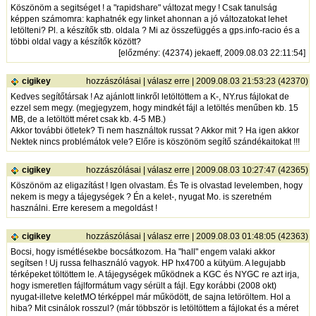
Köszönöm a segitséget ! a "rapidshare" változat megy ! Csak tanulság
képpen számomra: kaphatnék egy linket ahonnan a jó változatokat lehet
letölteni? Pl. a készítők stb. oldala ? Mi az összefüggés a gps.info-racio és a
többi oldal vagy a készítők között?
[
előzmény
: (42374) jekaeff, 2009.08.03 22:11:54]
cigikey
hozzászólásai
|
válasz erre
| 2009.08.03 21:53:23 (42370)
Kedves segítőtársak ! Az ajánlott linkről letöltöttem a K-, NY.rus fájlokat de
ezzel sem megy. (megjegyzem, hogy mindkét fájl a letöltés menűben kb. 15
MB, de a letöltött méret csak kb. 4-5 MB.)
Akkor további ötletek? Ti nem használtok russat ? Akkor mit ? Ha igen akkor
Nektek nincs problémátok vele? Előre is köszönöm segítő szándékaitokat !!!
cigikey
hozzászólásai
|
válasz erre
| 2009.08.03 10:27:47 (42365)
Köszönöm az eligazítást ! Igen olvastam. És Te is olvastad levelemben, hogy
nekem is megy a tájegységek ? Én a kelet-, nyugat Mo. is szeretném
használni. Erre keresem a megoldást !
cigikey
hozzászólásai
|
válasz erre
| 2009.08.03 01:48:05 (42363)
Bocsi, hogy ismétlésekbe bocsátkozom. Ha "hall" engem valaki akkor
segítsen ! Uj russa felhasználó vagyok. HP hx4700 a kütyüm. A legujabb
térképeket töltöttem le. A tájegységek működnek a KGC és NYGC re azt irja,
hogy ismeretlen fájlformátum vagy sérült a fájl. Egy korábbi (2008 okt)
nyugat-illetve keletMO térképpel már működött, de sajna letöröltem. Hol a
hiba? Mit csinálok rosszul? (már többször is letöltöttem a fájlokat és a méret