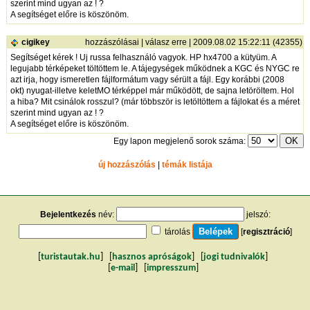
szerint mind ugyan az ! ?
A segítséget előre is köszönöm.
cigikey
hozzászólásai
|
válasz erre
| 2009.08.02 15:22:11 (42355)
Segítséget kérek ! Uj russa felhasználó vagyok. HP hx4700 a kütyüm. A
legujabb térképeket töltöttem le. A tájegységek működnek a KGC és NYGC re
azt irja, hogy ismeretlen fájlformátum vagy sérült a fájl. Egy korábbi (2008
okt) nyugat-illetve keletMO térképpel már működött, de sajna letöröltem. Hol
a hiba? Mit csinálok rosszul? (már többször is letöltöttem a fájlokat és a méret
szerint mind ugyan az ! ?
A segítséget előre is köszönöm.
Egy lapon megjelenő sorok száma:
új hozzászólás
|
témák listája
Bejelentkezés
név:
jelszó:
tárolás
[
regisztráció
]
[
turistautak.hu
] [
hasznos apróságok
] [
jogi tudnivalók
]
[
e-mail
] [
impresszum
]