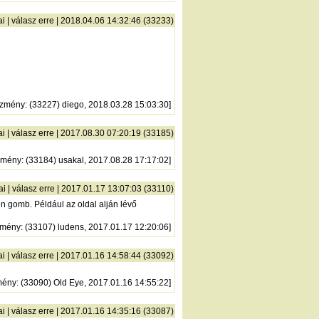
ai
|
válasz erre
| 2018.04.06 14:32:46 (33233)
őzmény
: (33227) diego, 2018.03.28 15:03:30]
ai
|
válasz erre
| 2017.08.30 07:20:19 (33185)
zmény
: (33184) usakal, 2017.08.28 17:17:02]
ai
|
válasz erre
| 2017.01.17 13:07:03 (33110)
en gomb. Például az oldal alján lévő
zmény
: (33107) ludens, 2017.01.17 12:20:06]
ai
|
válasz erre
| 2017.01.16 14:58:44 (33092)
mény
: (33090) Old Eye, 2017.01.16 14:55:22]
ai
|
válasz erre
| 2017.01.16 14:35:16 (33087)