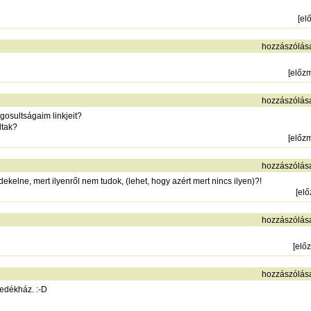
[
el
hozzászólás
[
előz
hozzászólás
gosultságaim linkjeit?
ltak?
[
előz
hozzászólás
kelne, mert ilyenről nem tudok, (lehet, hogy azért mert nincs ilyen)?!
[
el
hozzászólás
[
elő
hozzászólás
nedékház. :-D