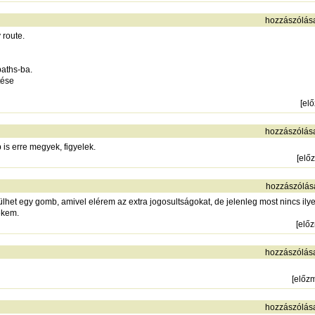
hozzászólás
 route.
paths-ba.
tése
[
el
hozzászólás
 is erre megyek, figyelek.
[
elő
hozzászólás
ülhet egy gomb, amivel elérem az extra jogosultságokat, de jelenleg most nincs ily
nekem.
[
elő
hozzászólás
[
előz
hozzászólás