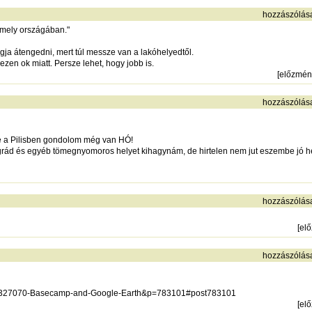
hozzászólás
bármely országában."
ogja átengedni, mert túl messze van a lakóhelyedtől.
ezen ok miatt. Persze lehet, hogy jobb is.
[
előzmén
hozzászólás
e a Pilisben gondolom még van HÓ!
d és egyéb tömegnyomoros helyet kihagynám, de hirtelen nem jut eszembe jó hely
hozzászólás
[
el
hozzászólás
hp?327070-Basecamp-and-Google-Earth&p=783101#post783101
[
el