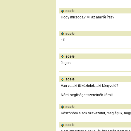
scele
Hogy micsoda? Mi az amiről írsz?
scele
:-D
scele
Jogos!
scele
Van valaki itt köztetek, aki könyvelő?
Némi segítséget szeretnék kérni!
scele
Köszönöm a sok szavazatot, meglátjuk, hogy 
scele