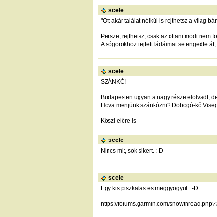
scele
"Ott akár találat nélkül is rejthetsz a világ 
Persze, rejthetsz, csak az ottani modi nem f
A sógorokhoz rejtett ládáimat se engedte át, 
scele
SZÁNKÓ!
Budapesten ugyan a nagy része elolvadt, d
Hova menjünk szánkózni? Dobogó-kő Visegrá
Köszi előre is
scele
Nincs mit, sok sikert. :-D
scele
Egy kis piszkálás és meggyógyul. :-D
https://forums.garmin.com/showthread.p