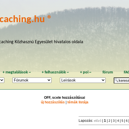
caching.hu ®
aching Közhasznú Egyesület hivatalos oldala
+
megtalálások
~
+
felhasználók
~
+
poi
~
fórum
FA
OFF, scele hozzászólásai
új hozzászólás
|
témák listája
Lapozás:
|
1
|
|
|
|
|
előző
2
3
4
5
6