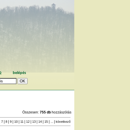
Q
belépés
Összesen:
755 db
hozzászólás
|
|
|
|
|
|
|
|
|
| ... |
7
8
9
10
11
12
13
14
15
következő