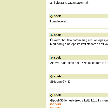
ami vissza is pattant azonnal.
scele
Írtam levelet.
scele
És akkor hol találhatom meg a különleges jo
Mert eddig a belépésre kattintottam és ott vo
scele
Áfonya, határokon belül? Na ez engem is érde
scele
Siklóernyő? :-D
scele
Gippel-Göller testvérek, a kettő között a me
GCGIPP