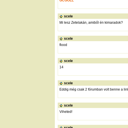
GCGOLL
scele
Mi lesz Zetelakán, amiből én kimaradok?
scele
flood
scele
14
scele
Eddig még csak 2 fórumban volt benne a link
scele
Viheted!
scele