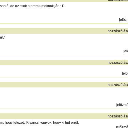
sonló, de az csak a premiumoknak jár. :-D
[
előz
hozzászólás
rt."
[
e
hozzászólás
[
el
hozzászólás
[
előzm
hozzászólás
, hogy létezett. Kiváncsi vagyok, hogy ki tud erről.
[
előzm