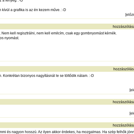
z a lényeg. :-D
kívül a grafika is az én kezem műve. :-D
[
elő
hozzászólás
 Nem kell regisztrálni, nem kell emilcím, csak egy gombnyomást kérnék.
tos nyomást.
hozzászólás
 Konkrétan bizonyos nagyításnál le se töltődik nálam. :-D
[
e
hozzászólás
[
e
hozzászólás
 semmi és nagyon hosszú. Az ilyen akkor érdekes, ha mozgalmas. Ha szép felhők j