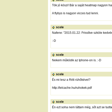
Tök jó köszi! Bár a saját heatmap nagyon ha
A flybys is nagyon vicces tud lenni.
scele
Nafene: "2015.01.22: Frissítve szköle kedvéé
:-D
scele
Nekem működik az Iphone-on is. :-D
scele
És mi lesz a Réti rühőkével?
http://lelcache.hu/ruhokek.pdf
scele
Én ezt soha nem láttam még, sőt azt se tudtam