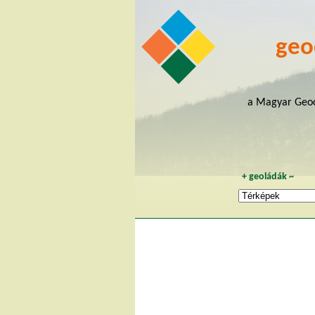
geo
a Magyar Geoc
+
geoládák
~