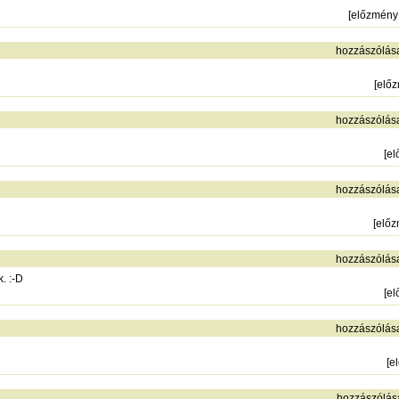
[
előzmény
hozzászólás
[
elő
hozzászólás
[
el
hozzászólás
[
elő
hozzászólás
. :-D
[
el
hozzászólás
[
e
hozzászólás