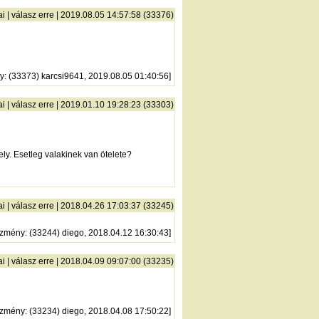
ai
|
válasz erre
| 2019.08.05 14:57:58 (33376)
y
: (33373) karcsi9641, 2019.08.05 01:40:56]
ai
|
válasz erre
| 2019.01.10 19:28:23 (33303)
. Esetleg valakinek van ötelete?
ai
|
válasz erre
| 2018.04.26 17:03:37 (33245)
őzmény
: (33244) diego, 2018.04.12 16:30:43]
ai
|
válasz erre
| 2018.04.09 09:07:00 (33235)
őzmény
: (33234) diego, 2018.04.08 17:50:22]