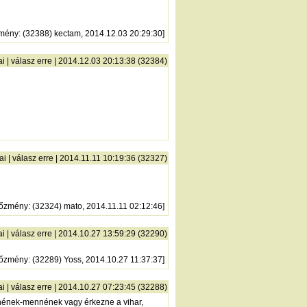
zmény
: (32388) kectam, 2014.12.03 20:29:30]
ai
|
válasz erre
| 2014.12.03 20:13:38 (32384)
ai
|
válasz erre
| 2014.11.11 10:19:36 (32327)
lőzmény
: (32324) mato, 2014.11.11 02:12:46]
ai
|
válasz erre
| 2014.10.27 13:59:29 (32290)
lőzmény
: (32289) Yoss, 2014.10.27 11:37:37]
ai
|
válasz erre
| 2014.10.27 07:23:45 (32288)
önnének-mennének vagy érkezne a vihar,