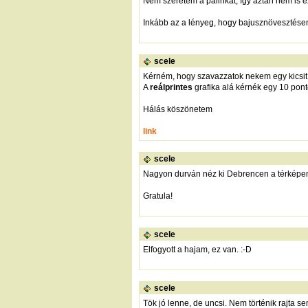
Nem szeretem a pálinkát, így aztán nem is e
Inkább az a lényeg, hogy bajusznövesztésen 
scele
Kérném, hogy szavazzatok nekem egy kicsit.
A
reálprintes
grafika alá kérnék egy 10 pon
Hálás köszönetem
link
scele
Nagyon durván néz ki Debrencen a térképen.
Gratula!
scele
Elfogyott a hajam, ez van. :-D
scele
Tök jó lenne, de uncsi. Nem történik rajta