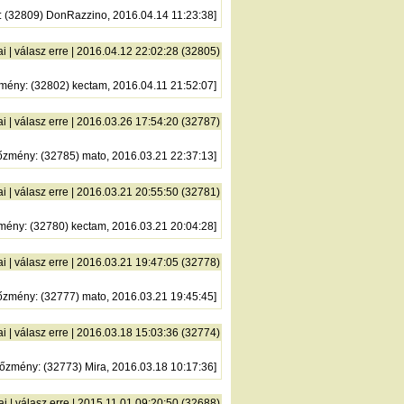
: (32809) DonRazzino, 2016.04.14 11:23:38]
ai
|
válasz erre
| 2016.04.12 22:02:28 (32805)
zmény
: (32802) kectam, 2016.04.11 21:52:07]
ai
|
válasz erre
| 2016.03.26 17:54:20 (32787)
őzmény
: (32785) mato, 2016.03.21 22:37:13]
ai
|
válasz erre
| 2016.03.21 20:55:50 (32781)
zmény
: (32780) kectam, 2016.03.21 20:04:28]
ai
|
válasz erre
| 2016.03.21 19:47:05 (32778)
őzmény
: (32777) mato, 2016.03.21 19:45:45]
ai
|
válasz erre
| 2016.03.18 15:03:36 (32774)
lőzmény
: (32773) Mira, 2016.03.18 10:17:36]
ai
|
válasz erre
| 2015.11.01 09:20:50 (32688)