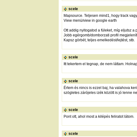
scele
Mapsource. Teljesen mind1, hogy track vagy
View menü/view in google earth
Ott addig nyitogatod a füleket, míg eljutsz a 
Jobb egérgomb/domborzati profil megjelení
Kapsz görbét, teljes emelkedést/lejtést, stb.
scele
Itt tekertem el tegnap, de nem láttam. Holnap
scele
Értem és nincs is ezzel baj, ha valahova ker
szögletes zárójeles izék között is jó lenne 
scele
Pont ott, ahol most a kilépés feliratot látom.
scele