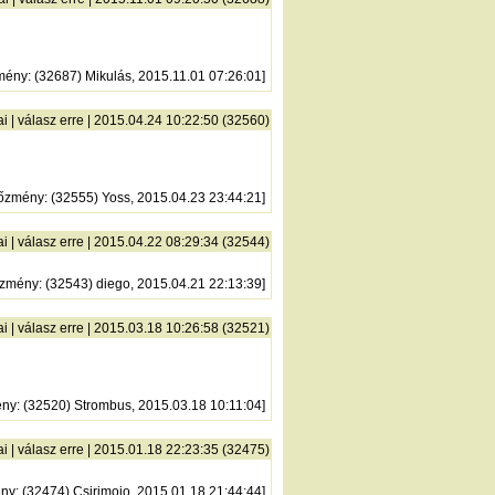
mény
: (32687) Mikulás, 2015.11.01 07:26:01]
ai
|
válasz erre
| 2015.04.24 10:22:50 (32560)
lőzmény
: (32555) Yoss, 2015.04.23 23:44:21]
ai
|
válasz erre
| 2015.04.22 08:29:34 (32544)
őzmény
: (32543) diego, 2015.04.21 22:13:39]
ai
|
válasz erre
| 2015.03.18 10:26:58 (32521)
ény
: (32520) Strombus, 2015.03.18 10:11:04]
ai
|
válasz erre
| 2015.01.18 22:23:35 (32475)
ény
: (32474) Csirimojo, 2015.01.18 21:44:44]