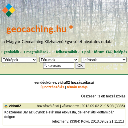
geocaching.hu ®
a Magyar Geocaching Közhasznú Egyesület hivatalos oldala
+
geoládák
~
+
megtalálások
~
+
felhasználók
~
+
poi
~
fórum
FAQ
belépés
vendégkönyv, vidra82 hozzászólásai
új hozzászólás
|
témák listája
Összesen:
3 db
hozzászólás
vidra82
hozzászólásai
|
válasz erre
| 2013.09.02 21:15:08 (3385)
Köszönöm! Bár az ügynök életét már elolvasta, de lehet átsiklottam pár
dolgon.
[
előzmény
: (3384) Kokó, 2013.09.02 21:11:21]