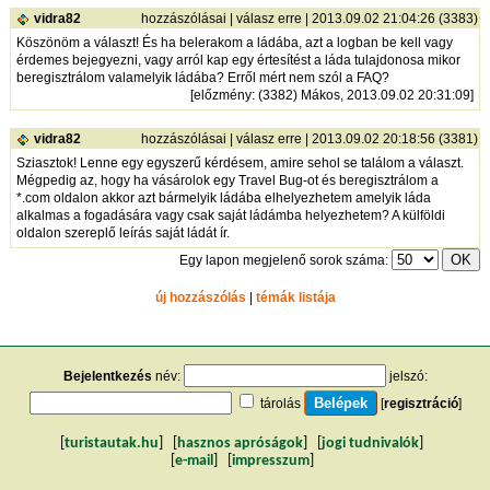
vidra82
hozzászólásai
|
válasz erre
| 2013.09.02 21:04:26 (3383)
Köszönöm a választ! És ha belerakom a ládába, azt a logban be kell vagy
érdemes bejegyezni, vagy arról kap egy értesítést a láda tulajdonosa mikor
beregisztrálom valamelyik ládába? Erről mért nem szól a FAQ?
[
előzmény
: (3382) Mákos, 2013.09.02 20:31:09]
vidra82
hozzászólásai
|
válasz erre
| 2013.09.02 20:18:56 (3381)
Sziasztok! Lenne egy egyszerű kérdésem, amire sehol se találom a választ.
Mégpedig az, hogy ha vásárolok egy Travel Bug-ot és beregisztrálom a
*.com oldalon akkor azt bármelyik ládába elhelyezhetem amelyik láda
alkalmas a fogadására vagy csak saját ládámba helyezhetem? A külföldi
oldalon szereplő leírás saját ládát ír.
Egy lapon megjelenő sorok száma:
új hozzászólás
|
témák listája
Bejelentkezés
név:
jelszó:
tárolás
[
regisztráció
]
[
turistautak.hu
] [
hasznos apróságok
] [
jogi tudnivalók
]
[
e-mail
] [
impresszum
]