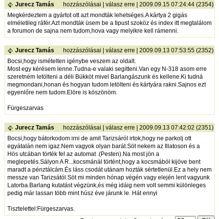
Jurecz Tamás
hozzászólásai
|
válasz erre
| 2009.09.15 07:24:44 (2354)
Megkérdeztem a gyártot ott azt mondták lehetséges.A kártya 2 gigás
elméletileg ráfér.Azt mondták üsem be a tipust szoköz és index itt megtalálom
a forumon de sajna nem tudom,hova vagy melyikre kell rámenni.
Jurecz Tamás
hozzászólásai
|
válasz erre
| 2009.09.13 07:53:55 (2352)
Bocsi,hogy ismételten igénybe veszem az oldalt.
Most egy kérésem lenne.Tudna-e valaki segitteni.Van egy N-318 asom erre
szeretném letölteni a déli Bükköt mivel Barlangászunk és kellene.Ki tudná
megmondani,honan és hogyan tudom letölteni és kártyára rakni.Sajnos ezt
egyenlőre nem tudom.Elöre is köszönöm.
Fürgeszarvas
Jurecz Tamás
hozzászólásai
|
válasz erre
| 2009.09.13 07:42:02 (2351)
Bocsi,hogy bátorkodom irni de amit Tarizsáról irtok,hogy ne parkolj ott
egyátalán nem igaz.Nem vagyok olyan barát.Söt nekem az Illatoson és a
Hös utcában törték fel az automat .(Pesten).Na most jön a
meglepetés.Sályon A R...kocsmánál történt,hogy a kocsmából kijöve bent
maradt a pénztálcám.És láss csodát utánam hozták sértetlenül.Ez a hely nem
messze van Tarizsától.Söt mi minden hónap végén vagy elején lent vagyunk
Latorba.Barlang kutatást végzünk,és még idáig nem volt semmi különleges
pedig már lassan több mint húsz éve járunk le. Hát ennyi
Tisztelettel:Fürgeszarvas.