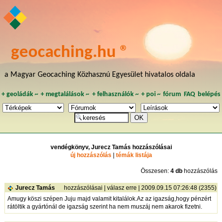
geocaching.hu ®
a Magyar Geocaching Közhasznú Egyesület hivatalos oldala
+
geoládák
~
+
megtalálások
~
+
felhasználók
~
+
poi
~
fórum
FAQ
belépés
vendégkönyv, Jurecz Tamás hozzászólásai
új hozzászólás
|
témák listája
Összesen:
4 db
hozzászólás
Jurecz Tamás
hozzászólásai
|
válasz erre
| 2009.09.15 07:26:48 (2355)
Amugy köszi szépen Juju majd valamit kitalálok.Az az igazság,hogy pénzért
rátöltik a gyártónál de igazság szerint ha nem muszáj nem akarok fizetni.