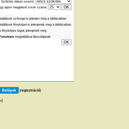
Szűkítés dátum szerint:
gy lapon megjelenő sorok száma:
alálások szövege is jelenjen meg a táblázatban
alálások fényképei is jelenjenek meg a táblázatban
a fényképes logok jelenjenek meg
Furumaru
megtalálásai látszódjanak
[
regisztráció
]
m
]