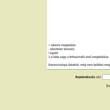
+ sikeres megtalálás
- sikertelen keresés
! egyéb
1
a láda vagy a felhasználó első megtalálása
Narancssárga ládakód: még nem találtad meg;
Bejelentkezés
név:
[
t