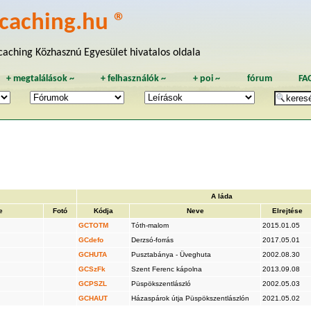
caching.hu ®
aching Közhasznú Egyesület hivatalos oldala
+
megtalálások
~
+
felhasználók
~
+
poi
~
fórum
FA
A láda
e
Fotó
Kódja
Neve
Elrejtése
GCTOTM
Tóth-malom
2015.01.05
GCdefo
Derzsó-forrás
2017.05.01
GCHUTA
Pusztabánya - Üveghuta
2002.08.30
GCSzFk
Szent Ferenc kápolna
2013.09.08
GCPSZL
Püspökszentlászló
2002.05.03
GCHAUT
Házaspárok útja Püspökszentlászlón
2021.05.02