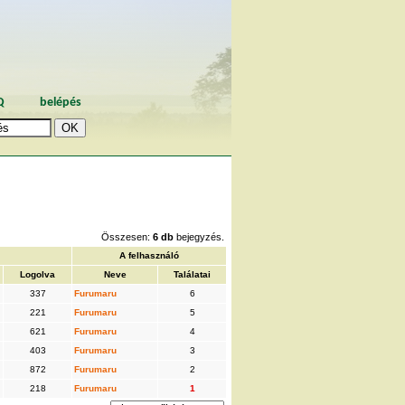
Q
belépés
Összesen:
6 db
bejegyzés.
A felhasználó
Logolva
Neve
Találatai
337
Furumaru
6
221
Furumaru
5
621
Furumaru
4
403
Furumaru
3
872
Furumaru
2
218
Furumaru
1