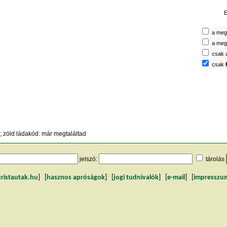
E
a megt
a megt
csak 
csak
 zöld ládakód: már megtaláltad
jelszó:
tárolás
uristautak.hu
] [
hasznos apróságok
] [
jogi tudnivalók
] [
e-mail
] [
impresszu