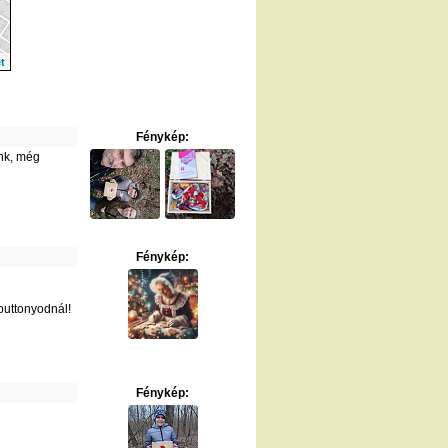
t
Fénykép:
ünk, még
Fénykép:
puttonyodnál!
Fénykép: