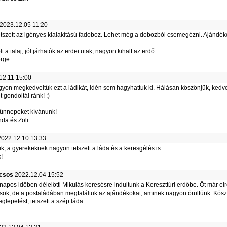
2023.12.05 11:20
tszett az igényes kialakítású fadoboz. Lehet még a dobozból csemegézni. Ajándék
lt a talaj, jól járhatók az erdei utak, nagyon kihalt az erdő.
rge.
12.11 15:00
gyon megkedveltük ezt a ládikát, idén sem hagyhattuk ki. Hálásan köszönjük, kedv
 gondoltál ránk! :)
ünnepeket kívánunk!
nda és Zoli
022.12.10 13:33
k, a gyerekeknek nagyon tetszett a láda és a keresgélés is.
!
csos
2022.12.04 15:52
apos időben délelötti Mikulás keresésre indultunk a Kereszttúri erdőbe. Őt már elr
sok, de a postaládában megtaláltuk az ajándékokat, aminek nagyon örültünk. Kösz
lepetést, tetszett a szép láda.