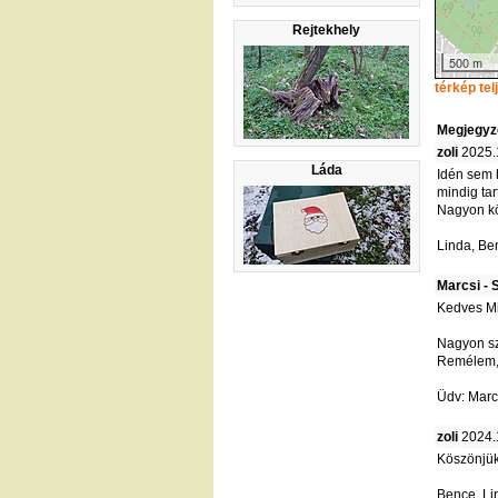
Rejtekhely
500 m
térkép te
Megjegyz
zoli
2025.
Láda
Idén sem h
mindig ta
Nagyon kö
Linda, Be
Marcsi - 
Kedves M
Nagyon sz
Remélem, 
Üdv: Marcs
zoli
2024.
Köszönjük 
Bence, Li