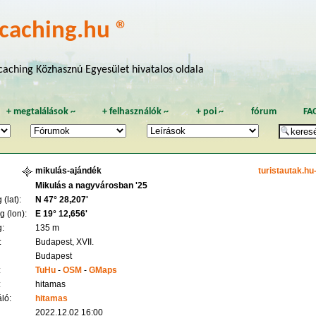
caching.hu ®
aching Közhasznú Egyesület hivatalos oldala
+
megtalálások
~
+
felhasználók
~
+
poi
~
fórum
FA
mikulás-ajándék
turistautak.hu
Mikulás a nagyvárosban '25
(lat):
N 47° 28,207'
 (lon):
E 19° 12,656'
:
135 m
:
Budapest, XVII.
Budapest
:
TuHu
-
OSM
-
GMaps
:
hitamas
ló:
hitamas
2022.12.02 16:00