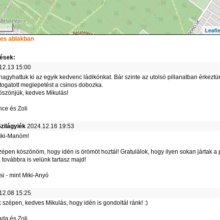
Leafle
ljes ablakban
ések:
12.13 15:00
agyhattuk ki az egyik kedvenc ládikónkat. Bár szinte az utolsó pillanatban érkezt
rtogatott meglepetést a csinos dobozka.
szönjük, kedves Mikulás!
nce és Zoli
Szilágyiék
2024.12.16 19:53
iki-Manóm!
épen köszönöm, hogy idén is örömöt hoztál! Gratulálok, hogy ilyen sokan jártak a 
továbbra is velünk tartasz majd!
i - mint Miki-Anyó
12.08 15:25
szépen, kedves Mikulás, hogy idén is gondoltál ránk! :)
nda és Zoli