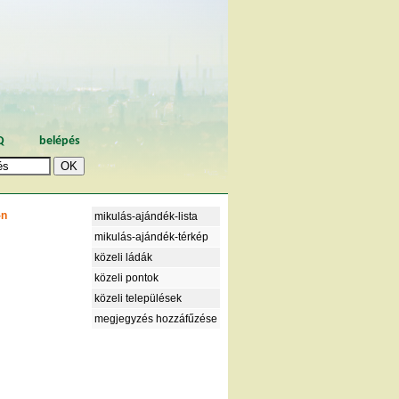
Q
belépés
-n
mikulás-ajándék-lista
mikulás-ajándék-térkép
közeli ládák
közeli pontok
közeli települések
megjegyzés hozzáfűzése