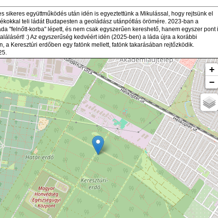
es sikeres együttműködés után idén is egyeztettünk a Mikulással, hogy rejtsünk el
ékokkal teli ládát Budapesten a geoládász utánpótlás örömére. 2023-ban a
áda "felnőtt-korba" lépett, és nem csak egyszerűen kereshető, hanem egyszer pont 
alálásért! :) Az egyszerűség kedvéért idén (2025-ben) a láda újra a korábbi
, a Keresztúri erdőben egy fatönk mellett, fatönk takarásában rejtőzködik.
5.
+
−