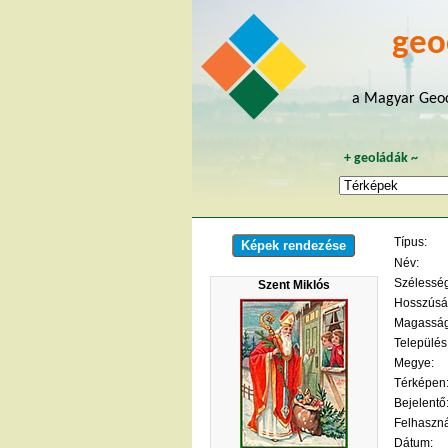
geo
a Magyar Geoc
+
geoládák
~
Típus:
Képek rendezése
Név:
Szélesség 
Szent Miklós
Hosszúság
Magasság
Település
Megye:
Térképen
Bejelentő
Felhaszná
Dátum: