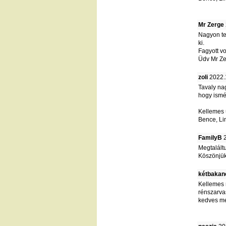
Mr Zerge
Nagyon te
ki.
Fagyott vo
Üdv Mr Ze
zoli
2022.
Tavaly na
hogy ismét
Kellemes 
Bence, Li
FamilyB
2
Megtaláltu
Köszönjük
kétbakan
Kellemes n
rénszarva
kedves meg