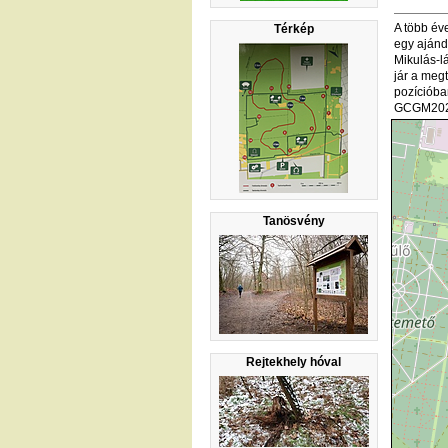
A több év
Térkép
egy ajánd
Mikulás-l
jár a megt
pozícióban
GCGM202
Tanösvény
Rejtekhely hóval