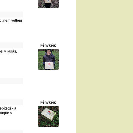
ot nem vettem
Fénykép:
es Mikulás,
Fénykép:
epítették a
önjük a