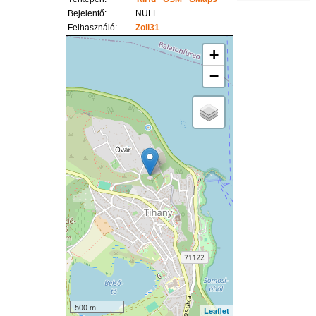
Bejelentő:
NULL
Felhasználó:
Zoli31
+
−
500 m
Leaflet