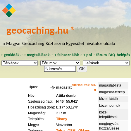
geocaching.hu ®
a Magyar Geocaching Közhasznú Egyesület hivatalos oldala
+
geoládák
~
+
megtalálások
~
+
felhasználók
~
+
poi
~
fórum
FAQ
belépés
turistautak.hu-
magaslat-lista
Típus:
magaslat
n
magaslat-térkép
Név:
Attila-domb
közeli ládák
Szélesség (lat):
N 46° 55,041'
közeli pontok
Hosszúság (lon):
E 17° 53,174'
közeli
Magasság:
217 m
települések
Település:
Tihany
megjegyzés
Megye:
Veszprém
hozzáfűzése
Térképen:
TuHu
-
OSM
-
GMaps