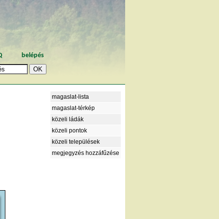
Q
belépés
magaslat-lista
magaslat-térkép
közeli ládák
közeli pontok
közeli települések
megjegyzés hozzáfűzése