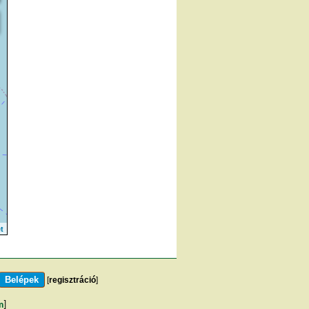
t
[
regisztráció
]
m
]