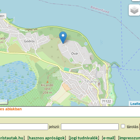
Leafle
ljes ablakban
jelszó:
tárolás
uristautak.hu
] [
hasznos apróságok
] [
jogi tudnivalók
] [
e-mail
] [
impresszu