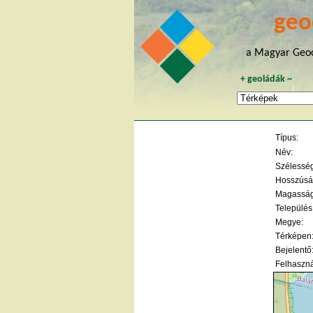
geo
a Magyar Geoc
+
geoládák
~
Típus:
Név:
Szélesség 
Hosszúság
Magasság
Település
Megye:
Térképen
Bejelentő
Felhaszná