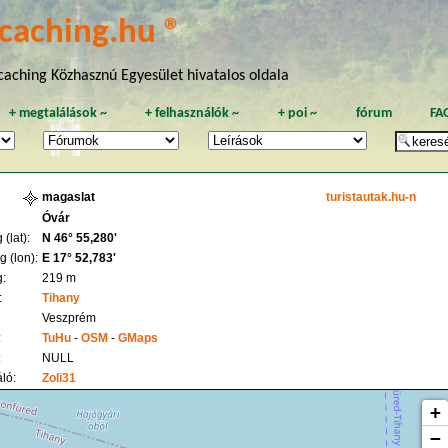
caching.hu ®
aching Közhasznú Egyesület hivatalos oldala
+
megtalálások
~
+
felhasználók
~
+
poi
~
fórum
FA
magaslat
turistautak.hu-n
Óvár
(lat):
N 46° 55,280'
 (lon):
E 17° 52,783'
:
219 m
:
Tihany
Veszprém
:
TuHu
-
OSM
-
GMaps
:
NULL
ló:
Zoli31
+
−