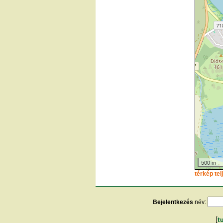
500 m
térkép te
Bejelentkezés
név:
[
t