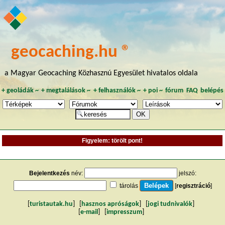
geocaching.hu ®
a Magyar Geocaching Közhasznú Egyesület hivatalos oldala
+
geoládák
~
+
megtalálások
~
+
felhasználók
~
+
poi
~
fórum
FAQ
belépés
Figyelem: törölt pont!
Bejelentkezés
név:
jelszó:
tárolás
[
regisztráció
]
[
turistautak.hu
] [
hasznos apróságok
] [
jogi tudnivalók
]
[
e-mail
] [
impresszum
]