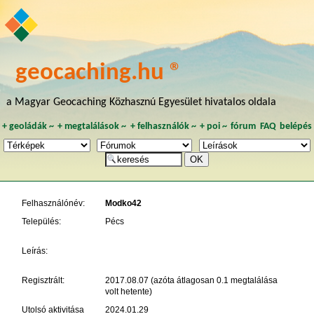
geocaching.hu ®
a Magyar Geocaching Közhasznú Egyesület hivatalos oldala
+
geoládák
~
+
megtalálások
~
+
felhasználók
~
+
poi
~
fórum
FAQ
belépés
Felhasználónév:
Modko42
Település:
Pécs
Leírás:
Regisztrált:
2017.08.07 (azóta átlagosan 0.1 megtalálása
volt hetente)
Utolsó aktivitása
2024.01.29