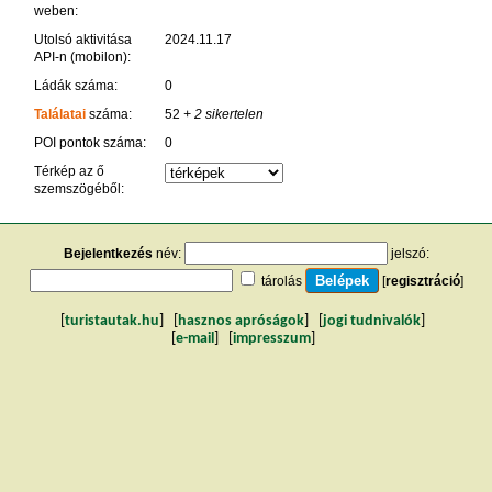
weben:
Utolsó aktivitása
2024.11.17
API-n (mobilon):
Ládák száma:
0
Találatai
száma:
52
+ 2 sikertelen
POI pontok száma:
0
Térkép az ő
szemszögéből:
Bejelentkezés
név:
jelszó:
tárolás
[
regisztráció
]
[
turistautak.hu
] [
hasznos apróságok
] [
jogi tudnivalók
]
[
e-mail
] [
impresszum
]