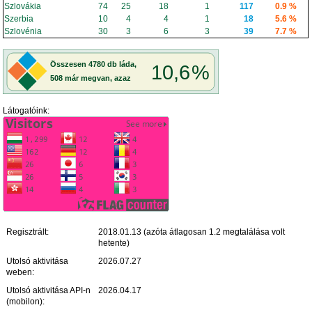
Szlovákia
74
25
18
1
117
0.9 %
Szerbia
10
4
4
1
18
5.6 %
Szlovénia
30
3
6
3
39
7.7 %
Látogatóink:
Regisztrált:
2018.01.13 (azóta átlagosan 1.2 megtalálása volt
hetente)
Utolsó aktivitása
2026.07.27
weben:
Utolsó aktivitása API-n
2026.04.17
(mobilon):