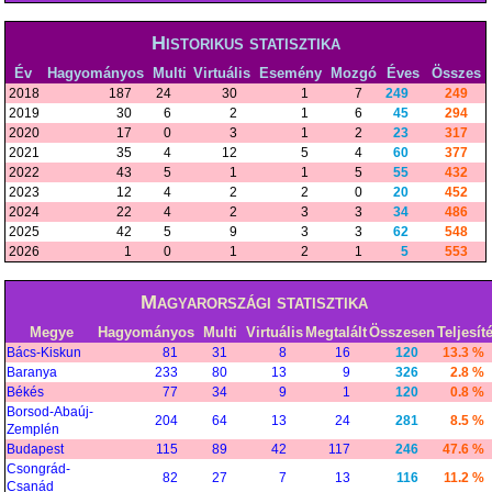
Historikus statisztika
Év
Hagyományos
Multi
Virtuális
Esemény
Mozgó
Éves
Összes
2018
187
24
30
1
7
249
249
2019
30
6
2
1
6
45
294
2020
17
0
3
1
2
23
317
2021
35
4
12
5
4
60
377
2022
43
5
1
1
5
55
432
2023
12
4
2
2
0
20
452
2024
22
4
2
3
3
34
486
2025
42
5
9
3
3
62
548
2026
1
0
1
2
1
5
553
Magyarországi statisztika
Megye
Hagyományos
Multi
Virtuális
Megtalált
Összesen
Teljesít
Bács-Kiskun
81
31
8
16
120
13.3 %
Baranya
233
80
13
9
326
2.8 %
Békés
77
34
9
1
120
0.8 %
Borsod-Abaúj-
204
64
13
24
281
8.5 %
Zemplén
Budapest
115
89
42
117
246
47.6 %
Csongrád-
82
27
7
13
116
11.2 %
Csanád