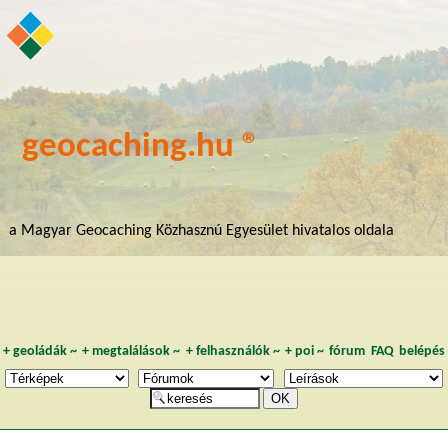
geocaching.hu ®
a Magyar Geocaching Közhasznú Egyesület hivatalos oldala
+
geoládák
~
+
megtalálások
~
+
felhasználók
~
+
poi
~
fórum
FAQ
belépés