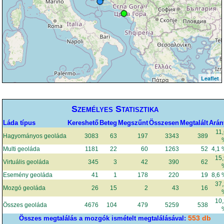
Leaflet
Személyes Statisztika
Láda típus
Kereshető
Beteg
Megszűnt
Összesen
Megtalált
Arán
11
Hagyományos geoláda
3083
63
197
3343
389
Multi geoláda
1181
22
60
1263
52
4,1
15
Virtuális geoláda
345
3
42
390
62
Esemény geoláda
41
1
178
220
19
8,6
37
Mozgó geoláda
26
15
2
43
16
10
Összes geoláda
4676
104
479
5259
538
553 db
Összes megtalálás a mozgók ismételt megtalálásával: