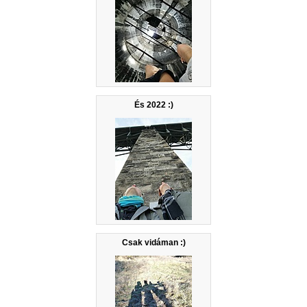
És 2022 :)
Csak vidáman :)