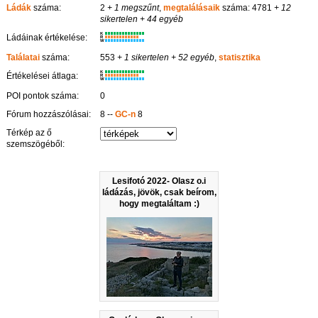
Ládák
száma:
2
+ 1 megszűnt
,
megtalálásaik
száma: 4781
+ 12
sikertelen
+ 44 egyéb
K
Ládáinak értékelése:
R
W
Találatai
száma:
553
+ 1 sikertelen
+ 52 egyéb
,
statisztika
K
Értékelései átlaga:
R
W
POI pontok száma:
0
Fórum hozzászólásai:
8 --
GC-n
8
Térkép az ő
szemszögéből:
Lesifotó 2022- Olasz o.i
ládázás, jövök, csak beírom,
hogy megtaláltam :)