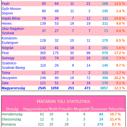
Fejér
93
64
11
21
168
12.5 %
Győr-Moson-
86
48
11
2
145
1.4 %
Sopron
Hajdú-Bihar
78
26
7
12
111
10.8 %
Heves
139
53
19
19
211
9.0 %
Jász-Nagykun-
37
27
7
7
71
9.9 %
Szolnok
Komárom-
128
32
10
11
170
6.5 %
Esztergom
Nógrád
132
41
18
3
191
1.6 %
Pest
365
175
30
98
570
17.2 %
Somogy
135
74
10
16
219
7.3 %
Szabolcs-
110
26
9
14
145
9.7 %
Szatmár-Bereg
Tolna
81
27
7
2
115
1.7 %
Veszprém
248
90
18
72
356
20.2 %
Zala
121
51
4
16
176
9.1 %
Magyarország
2545
1059
253
473
3857
12.3 %
Határon túli statisztika
Ország
Hagyományos
Multi
Virtuális
Megtalált
Összesen
Teljesítés
Horvátország
62
16
6
9
84
10.7 %
Olaszország
12
0
2
3
14
21.4 %
Románia
221
25
28
2
274
0.7 %