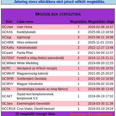
Jelenleg nincs elbírálásra váró jelszó nélküli megtalálás.
Mozgóláda statisztika
Kód
Láda neve
Megtalálás
Megtalálás ideje
GCUser
User Hona
7
2026-02-08 10:47
GCKAS
Kastélykutató
3
2025-08-13 18:58
GCIzgi
Izgimozgi
3
2025-06-21 19:08
GCHIRE
Híres emberek
2
2025-11-01 13:01
GCKaKu
Kálváriakutató
2
2022-12-27 13:48
GCpant
Panta Rhei
2
2021-04-04 12:37
GCFENT
Fentről a világ (fotózz panorámát)
2
2019-12-25 21:11
GCWWed
White Wedding
2
2019-08-20 12:25
GCPC
Gécépécé (a HiTech mozgó)
1
2022-01-09 18:55
GCMKAT
Magyarország katonái
1
2021-05-25 20:07
GCSPIR
Szellemjáró Geoláda
1
2021-05-13 19:50
GCMVV
Magyar Várvándor
1
2019-08-02 10:09
GCFA
Dendrológia (utazás az öreg fákhoz)
1
2018-09-30 13:45
Árpád-kori templomromok,
GCAKT
1
2018-06-19 17:02
templomok 5.0
GCJaro
Eseményjáró Geovödör
1
2018-03-30 11:39
GCCRUX
Crux Viator, Útszéli kereszt
1
2018-03-10 19:24
16 megtalált mozgó láda.
Összesen 31 megtalálás