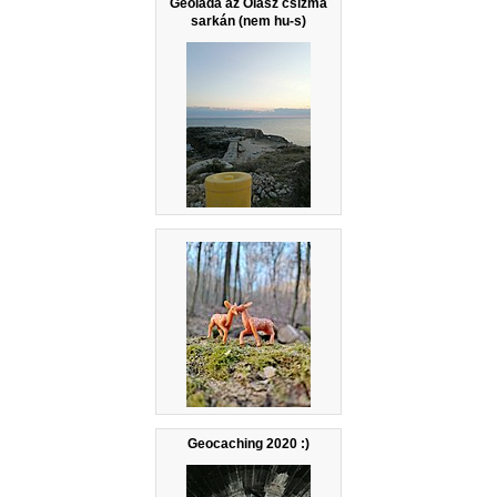
Geoláda az Olasz csizma
sarkán (nem hu-s)
Geocaching 2020 :)