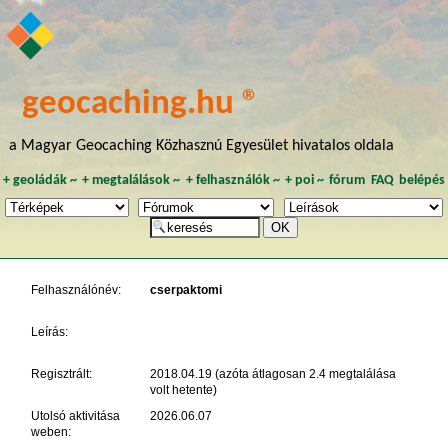
geocaching.hu ®
a Magyar Geocaching Közhasznú Egyesület hivatalos oldala
+
geoládák
~
+
megtalálások
~
+
felhasználók
~
+
poi
~
fórum
FAQ
belépés
Felhasználónév:
cserpaktomi
Leírás:
Regisztrált:
2018.04.19 (azóta átlagosan 2.4 megtalálása
volt hetente)
Utolsó aktivitása
2026.06.07
weben: