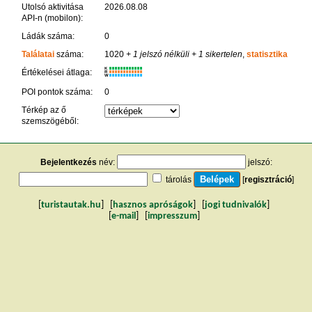
Utolsó aktivitása
2026.08.08
API-n (mobilon):
Ládák száma:
0
Találatai
száma:
1020
+ 1 jelszó nélküli
+ 1 sikertelen
,
statisztika
K
Értékelései átlaga:
R
W
POI pontok száma:
0
Térkép az ő
szemszögéből:
Bejelentkezés
név:
jelszó:
tárolás
[
regisztráció
]
[
turistautak.hu
] [
hasznos apróságok
] [
jogi tudnivalók
]
[
e-mail
] [
impresszum
]