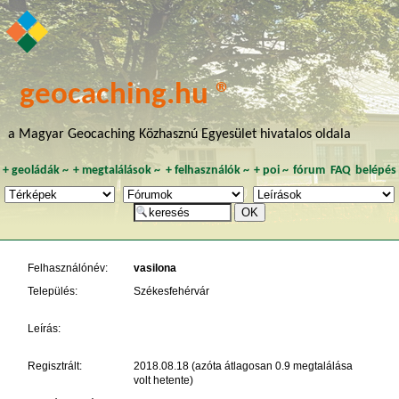
geocaching.hu ®
a Magyar Geocaching Közhasznú Egyesület hivatalos oldala
+
geoládák
~
+
megtalálások
~
+
felhasználók
~
+
poi
~
fórum
FAQ
belépés
Felhasználónév:
vasilona
Település:
Székesfehérvár
Leírás:
Regisztrált:
2018.08.18 (azóta átlagosan 0.9 megtalálása
volt hetente)