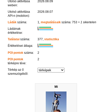
Utolsó aktivitása
2026.08.09
weben:
Utolsó aktivitása
2026.08.07
API-n (mobilon):
Ládák
száma:
1,
megtalálásaik
száma: 753
+ 1 sikertelen
K
Ládáinak
R
W
értékelése:
Találatai
száma:
377,
statisztika
K
Értékelései átlaga:
R
W
POI pontok
száma:
2
POI pontok
2
térképre téve:
Térkép az ő
szemszögéből:
Mi