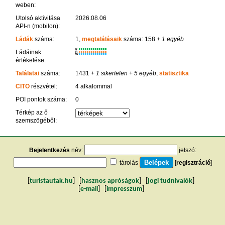
weben:
Utolsó aktivitása
2026.08.06
API-n (mobilon):
Ládák
száma:
1,
megtalálásaik
száma: 158
+ 1 egyéb
K
Ládáinak
R
W
értékelése:
Találatai
száma:
1431
+ 1 sikertelen
+ 5 egyéb
,
statisztika
CITO
részvétel:
4 alkalommal
POI pontok száma:
0
Térkép az ő
szemszögéből:
Bejelentkezés
név:
jelszó:
tárolás
[
regisztráció
]
[
turistautak.hu
] [
hasznos apróságok
] [
jogi tudnivalók
]
[
e-mail
] [
impresszum
]