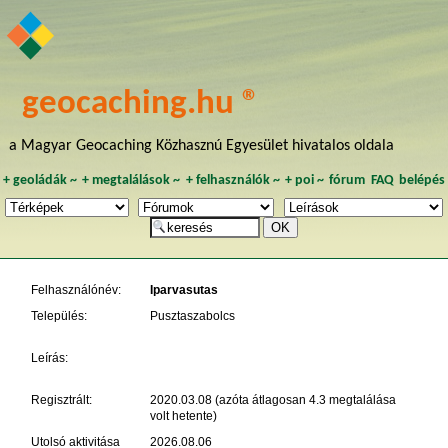
geocaching.hu ®
a Magyar Geocaching Közhasznú Egyesület hivatalos oldala
+
geoládák
~
+
megtalálások
~
+
felhasználók
~
+
poi
~
fórum
FAQ
belépés
Felhasználónév:
Iparvasutas
Település:
Pusztaszabolcs
Leírás:
Regisztrált:
2020.03.08 (azóta átlagosan 4.3 megtalálása
volt hetente)
Utolsó aktivitása
2026.08.06