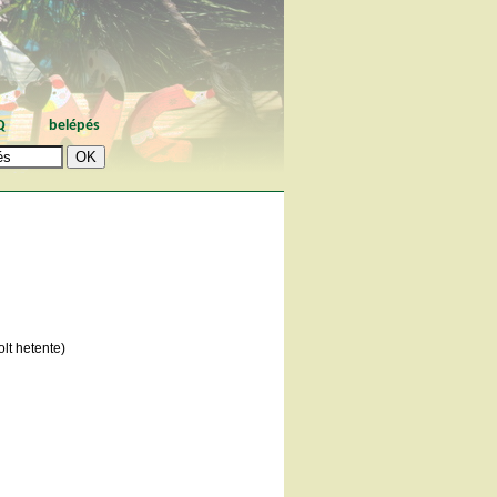
Q
belépés
lt hetente)