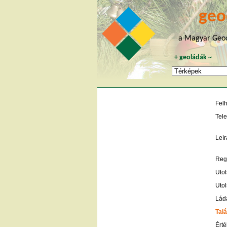
geo
a Magyar Geoc
+
geoládák
~
Fel
Tele
Leír
Regi
Utol
Utol
Lád
Talá
Érté