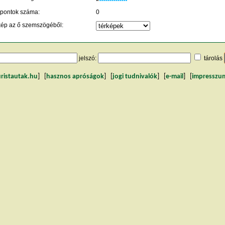
 pontok száma:
0
kép az ő szemszögéből:
jelszó:
tárolás
uristautak.hu
] [
hasznos apróságok
] [
jogi tudnivalók
] [
e-mail
] [
impresszu