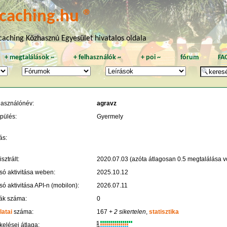
caching.hu ®
aching Közhasznú Egyesület hivatalos oldala
+
megtalálások
~
+
felhasználók
~
+
poi
~
fórum
FA
használónév:
agravz
pülés:
Gyermely
ás:
sztrált:
2020.07.03 (azóta átlagosan 0.5 megtalálása vo
só aktivitása weben:
2025.10.12
só aktivitása API-n (mobilon):
2026.07.11
ák száma:
0
latai
száma:
167
+ 2 sikertelen
,
statisztika
K
kelései átlaga:
R
W