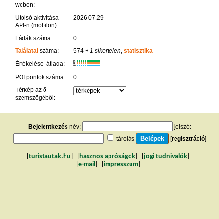
weben:
Utolsó aktivitása
2026.07.29
API-n (mobilon):
Ládák száma:
0
Találatai
száma:
574
+ 1 sikertelen
,
statisztika
K
Értékelései átlaga:
R
W
POI pontok száma:
0
Térkép az ő
szemszögéből:
Bejelentkezés
név:
jelszó:
tárolás
[
regisztráció
]
[
turistautak.hu
] [
hasznos apróságok
] [
jogi tudnivalók
]
[
e-mail
] [
impresszum
]