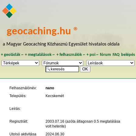
geocaching.hu ®
a Magyar Geocaching Közhasznú Egyesület hivatalos oldala
+
geoládák
~
+
megtalálások
~
+
felhasználók
~
+
poi
~
fórum
FAQ
belépés
Felhasználónév:
nano
Település:
Kecskemét
Leírás:
Regisztrált:
2003.07.16 (azóta átlagosan 0.5 megtalálása
volt hetente)
Utolsó aktivitása
2024.06.30