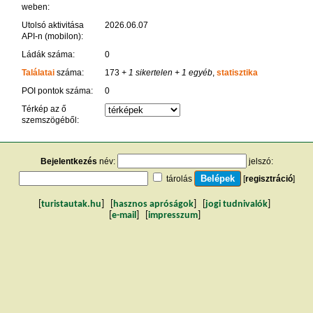
weben:
Utolsó aktivitása
2026.06.07
API-n (mobilon):
Ládák száma:
0
Találatai
száma:
173
+ 1 sikertelen
+ 1 egyéb
,
statisztika
POI pontok száma:
0
Térkép az ő
szemszögéből:
Bejelentkezés
név:
jelszó:
tárolás
[
regisztráció
]
[
turistautak.hu
] [
hasznos apróságok
] [
jogi tudnivalók
]
[
e-mail
] [
impresszum
]