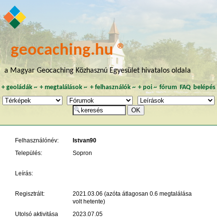
geocaching.hu ®
a Magyar Geocaching Közhasznú Egyesület hivatalos oldala
+
geoládák
~
+
megtalálások
~
+
felhasználók
~
+
poi
~
fórum
FAQ
belépés
Felhasználónév:
Istvan90
Település:
Sopron
Leírás:
Regisztrált:
2021.03.06 (azóta átlagosan 0.6 megtalálása
volt hetente)
Utolsó aktivitása
2023.07.05