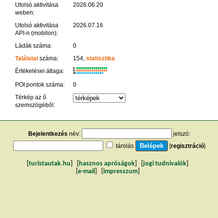
Utolsó aktivitása
2026.06.20
weben:
Utolsó aktivitása
2026.07.16
API-n (mobilon):
Ládák száma:
0
Találatai
száma:
154,
statisztika
K
Értékelései átlaga:
R
W
POI pontok száma:
0
Térkép az ő
szemszögéből:
Bejelentkezés
név:
jelszó:
tárolás
[
regisztráció
]
[
turistautak.hu
] [
hasznos apróságok
] [
jogi tudnivalók
]
[
e-mail
] [
impresszum
]