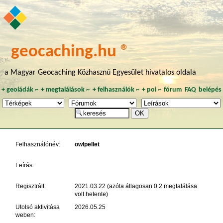
geocaching.hu ®
a Magyar Geocaching Közhasznú Egyesület hivatalos oldala
+
geoládák
~
+
megtalálások
~
+
felhasználók
~
+
poi
~
fórum
FAQ
belépés
Felhasználónév:
owlpellet
Leírás:
Regisztrált:
2021.03.22 (azóta átlagosan 0.2 megtalálása
volt hetente)
Utolsó aktivitása
2026.05.25
weben: