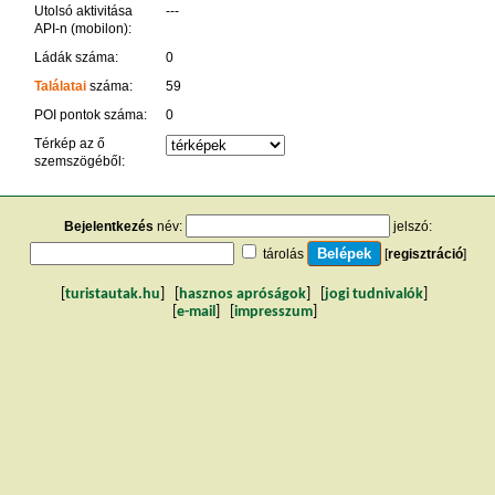
Utolsó aktivitása
---
API-n (mobilon):
Ládák száma:
0
Találatai
száma:
59
POI pontok száma:
0
Térkép az ő
szemszögéből:
Bejelentkezés
név:
jelszó:
tárolás
[
regisztráció
]
[
turistautak.hu
] [
hasznos apróságok
] [
jogi tudnivalók
]
[
e-mail
] [
impresszum
]