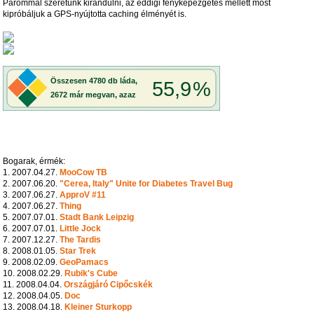
Párommal szeretünk kirándulni, az eddigi fényképezgetés mellett most
kipróbáljuk a GPS-nyújtotta caching élményét is.
Bogarak, érmék:
1. 2007.04.27.
MooCow TB
2. 2007.06.20.
"Cerea, Italy" Unite for Diabetes Travel Bug
3. 2007.06.27.
ApproV #11
4. 2007.06.27.
Thing
5. 2007.07.01.
Stadt Bank Leipzig
6. 2007.07.01.
Little Jock
7. 2007.12.27.
The Tardis
8. 2008.01.05.
Star Trek
9. 2008.02.09.
GeoPamacs
10. 2008.02.29.
Rubik's Cube
11. 2008.04.04.
Országjáró Cipőcskék
12. 2008.04.05.
Doc
13. 2008.04.18.
Kleiner Sturkopp