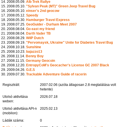
14. 2008.05.09.
Alb Trek Rallye
15. 2008.05.10.
"Sylvan Peak (MT)" Green Jeep Travel Bug
16. 2008.05.10.
einser's 2nd geocow
17. 2008.05.12.
Speedy
18. 2008.05.30.
Hamburger Travel Express
19. 2008.07.25.
GeoGuider - Durham Meet 2007
20. 2008.08.04.
Go east my friend
21. 2008.08.04.
Darth Vader TB
22. 2008.08.29.
WilP Dutch
23. 2008.09.19.
"Pervomaysk, Ukraine" Unite for Diabetes Travel Bug
24. 2008.10.18.
Sunshine
25. 2008.10.23.
bajazzo13
26. 2008.11.14.
Benny Boy
27. 2008.11.15.
Germany Geocoin
28. 2008.12.20.
EntropyCoM's Geocacher's License GC 2007 Black
29. 2009.04.26.
G.E.S
30. 2009.07.30.
Trackable Adventure Guide of racerin
Regisztrált:
2007.02.06 (azóta átlagosan 2.8 megtalálása volt
hetente)
Utolsó aktivitása
2026.07.18
weben:
Utolsó aktivitása API-n
2025.02.13
(mobilon):
Ládák száma:
0