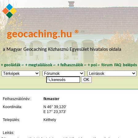
geocaching.hu ®
a Magyar Geocaching Közhasznú Egyesület hivatalos oldala
+
geoládák
~
+
megtalálások
~
+
felhasználók
~
+
poi
~
fórum
FAQ
belépés
Felhasználónév:
fkmaster
Koordináta:
N 46° 39,120'
E 17° 23,373'
Település:
Kéthely
Leírás: