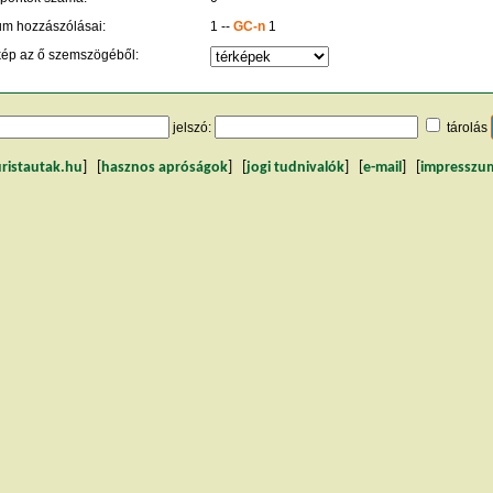
um hozzászólásai:
1 --
GC-n
1
kép az ő szemszögéből:
jelszó:
tárolás
uristautak.hu
] [
hasznos apróságok
] [
jogi tudnivalók
] [
e-mail
] [
impresszu