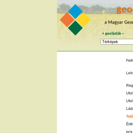
geo
a Magyar Geoc
+
geoládák
~
Fel
Leír
Regi
Utol
Utol
Lád
Talá
Érté
POI