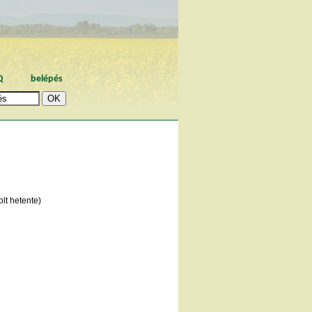
Q
belépés
lt hetente)