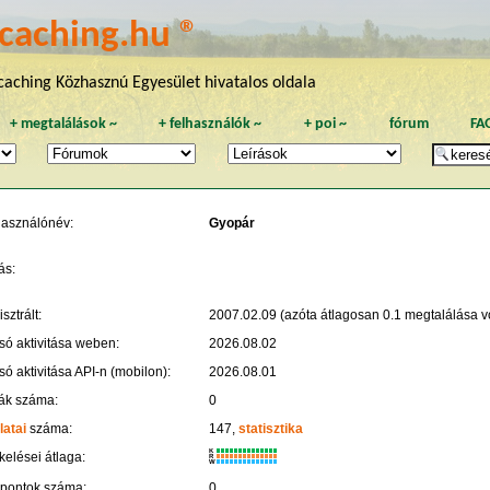
caching.hu ®
aching Közhasznú Egyesület hivatalos oldala
+
megtalálások
~
+
felhasználók
~
+
poi
~
fórum
FA
használónév:
Gyopár
ás:
sztrált:
2007.02.09 (azóta átlagosan 0.1 megtalálása vo
só aktivitása weben:
2026.08.02
só aktivitása API-n (mobilon):
2026.08.01
ák száma:
0
latai
száma:
147,
statisztika
K
kelései átlaga:
R
W
 pontok száma:
0