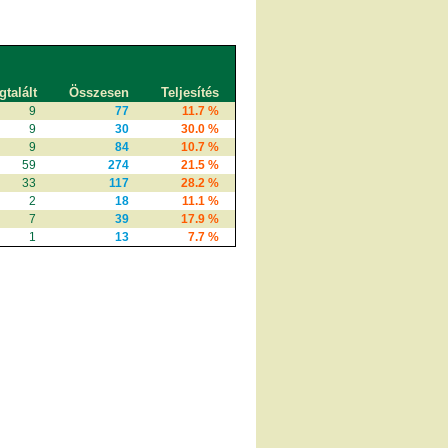
talált
Összesen
Teljesítés
9
77
11.7 %
9
30
30.0 %
9
84
10.7 %
59
274
21.5 %
33
117
28.2 %
2
18
11.1 %
7
39
17.9 %
1
13
7.7 %