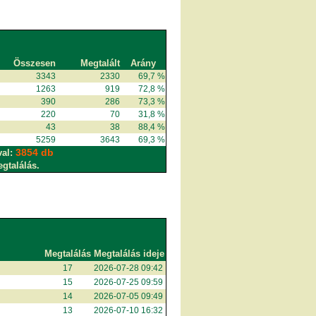
Összesen
Megtalált
Arány
3343
2330
69,7 %
1263
919
72,8 %
390
286
73,3 %
220
70
31,8 %
43
38
88,4 %
5259
3643
69,3 %
3854 db
val:
egtalálás.
Megtalálás
Megtalálás ideje
17
2026-07-28 09:42
15
2026-07-25 09:59
14
2026-07-05 09:49
13
2026-07-10 16:32