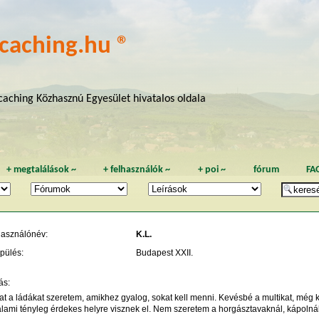
caching.hu ®
aching Közhasznú Egyesület hivatalos oldala
+
megtalálások
~
+
felhasználók
~
+
poi
~
fórum
FA
használónév:
K.L.
pülés:
Budapest XXII.
ás:
t a ládákat szeretem, amikhez gyalog, sokat kell menni. Kevésbé a multikat, még k
lami tényleg érdekes helyre visznek el. Nem szeretem a horgásztavaknál, kápolnákn