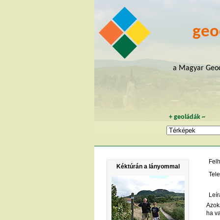
geo
a Magyar Geoc
+
geoládák
~
Fel
Kéktúrán a lányommal
Tele
Leír
Azoka
ha va