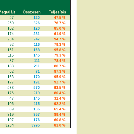
egtalált
Összesen
Teljesítés
57
120
47.5 %
250
326
76.7 %
102
120
85.0 %
174
281
61.9 %
234
247
94.7 %
92
116
79.3 %
161
168
95.8 %
115
145
79.3 %
87
111
78.4 %
183
211
86.7 %
62
71
87.3 %
163
170
95.9 %
177
191
92.7 %
533
570
93.5 %
176
219
80.4 %
47
145
32.4 %
106
115
92.2 %
89
136
65.4 %
319
357
89.4 %
107
176
60.8 %
3234
3995
81.0 %