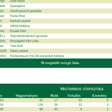
ser
User Hona
alk
Gyalogtúra
elv
Jelvényszerző geoláda
ant
Panta Rhei
KV
Kedvelt vizeink
AK
Alföldi Kéktúra
old
Északi Zöld
ELJ
Teljesítménytúrázó geoláda
EKL
Országjáró Kék Láda
rek
Trek Elek
TOUR
Tekerj velünk
DDK2
Rockenbauer Pál Dél-dunántúli Kéktúra
38 megtalált mozgó láda.
Historikus statisztika
v
Hagyományos
Multi
Virtuális
Esemény
003
81
17
33
0
004
138
39
32
3
005
96
40
9
1