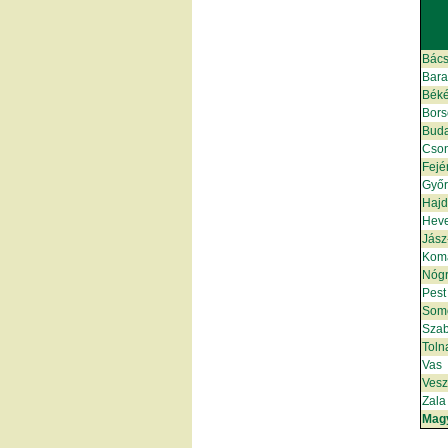
Bács
Bar
Bék
Bors
Bud
Cso
Fejé
Győ
Hajd
Hev
Jász
Kom
Nóg
Pest
Som
Szab
Toln
Vas
Ves
Zala
Mag