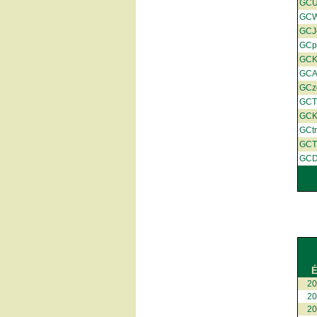
GCU
GCW
GCJ
GCp
GC
GC
GCz
GCT
GCK
GCt
GC
GC
É
2
2
2