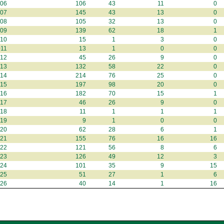
006
106
43
11
0
007
145
43
13
0
008
105
32
13
0
009
139
62
18
1
010
15
1
3
0
011
13
1
0
0
012
45
26
9
0
013
132
58
22
0
014
214
76
25
0
015
197
98
20
0
016
182
70
15
1
017
46
26
9
0
018
11
1
1
1
019
9
1
0
0
020
62
28
6
1
021
155
76
16
16
022
121
56
8
6
023
126
49
12
3
024
101
35
9
15
025
51
27
1
6
026
40
14
1
16