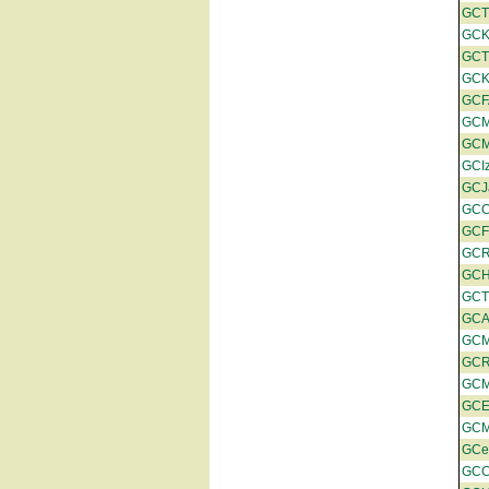
GCT
GCK
GC
GC
GCF
GCM
GCM
GCIz
GCJ
GC
GCF
GC
GCH
GCT
GCA
GC
GC
GC
GC
GC
GCe
GCC