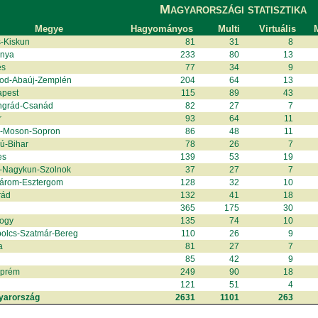
Magyarországi statisztika
Megye
Hagyományos
Multi
Virtuális
M
-Kiskun
81
31
8
anya
233
80
13
és
77
34
9
od-Abaúj-Zemplén
204
64
13
apest
115
89
43
ngrád-Csanád
82
27
7
r
93
64
11
r-Moson-Sopron
86
48
11
ú-Bihar
78
26
7
es
139
53
19
-Nagykun-Szolnok
37
27
7
árom-Esztergom
128
32
10
rád
132
41
18
365
175
30
ogy
135
74
10
olcs-Szatmár-Bereg
110
26
9
a
81
27
7
85
42
9
zprém
249
90
18
121
51
4
yarország
2631
1101
263