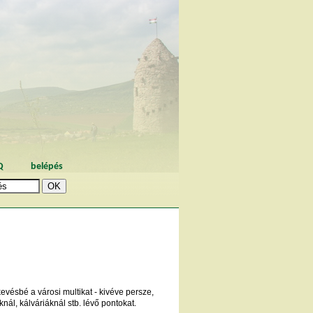
Q
belépés
evésbé a városi multikat - kivéve persze,
ál, kálváriáknál stb. lévő pontokat.