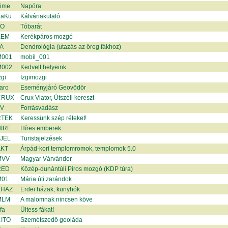
ime
Napóra
aKu
Kálváriakutató
TO
Tóbarát
KEM
Kerékpáros mozgó
A
Dendrológia (utazás az öreg fákhoz)
001
mobil_001
002
Kedvelt helyeink
gi
Izgimozgi
aro
Eseményjáró Geovödör
CRUX
Crux Viator, Útszéli kereszt
V
Forrásvadász
RTEK
Keressünk szép réteket!
IRE
Híres emberek
JEL
Turistajelzések
KT
Árpád-kori templomromok, templomok 5.0
MVV
Magyar Várvándor
RED
Közép-dunántúli Piros mozgó (KDP túra)
M01
Mária úti zarándok
EHAZ
Erdei házak, kunyhók
MLM
A malomnak nincsen köve
fa
Ültess fákat!
ITO
Szemétszedő geoláda