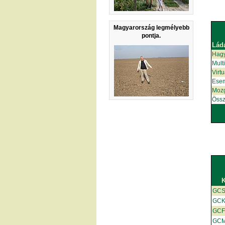
Magyarország legmélyebb
pontja.
Lád
Hag
Mult
Virt
Ese
Moz
Össz
GCS
GC
GCF
GC