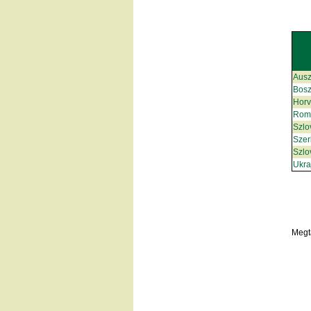
Ausz
Bosz
Horv
Rom
Szlo
Szer
Szlo
Ukra
Megt