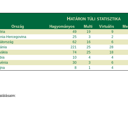
Határon túli statisztika
Ország
Hagyományos
Multi
Virtuális
Meg
tria
49
19
9
nia-Hercegovina
25
3
2
átország
62
16
6
ánia
221
25
28
vákia
74
25
18
bia
10
4
4
vénia
30
3
6
jna
8
1
4
alálásaim: