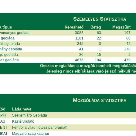
Személyes Statisztika
a típus
Kereshető
Beteg
Megszűnt
yományos geoláda
3083
63
197
i geoláda
1181
22
60
uális geoláda
345
3
42
mény geoláda
41
1
178
gó geoláda
26
15
2
es geoláda
4676
104
479
Összes megtalálás a mozgók ismételt megtalálásá
Jelenleg nincs elbírálásra váró jelszó nélküli m
Mozgóláda statisztika
Kód
Láda neve
PIR
Szellemjáró Geoláda
KAS
Kastélykutató
ENT
Fentről a világ (fotózz panorámát)
MKAT
Magyarország katonái