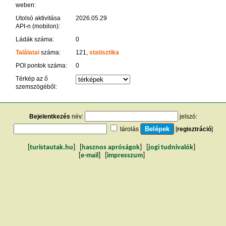
weben:
Utolsó aktivitása
2026.05.29
API-n (mobilon):
Ládák száma:
0
Találatai
száma:
121,
statisztika
POI pontok száma:
0
Térkép az ő
szemszögéből:
Bejelentkezés
név:
jelszó:
tárolás
[
regisztráció
]
[
turistautak.hu
] [
hasznos apróságok
] [
jogi tudnivalók
]
[
e-mail
] [
impresszum
]