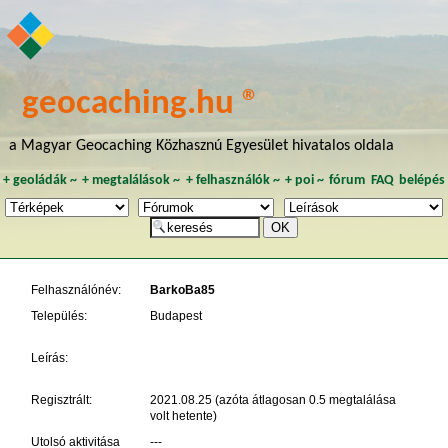
geocaching.hu ®
a Magyar Geocaching Közhasznú Egyesület hivatalos oldala
+
geoládák
~
+
megtalálások
~
+
felhasználók
~
+
poi
~
fórum
FAQ
belépés
Felhasználónév:
BarkoBa85
Település:
Budapest
Leírás:
Regisztrált:
2021.08.25 (azóta átlagosan 0.5 megtalálása
volt hetente)
Utolsó aktivitása
---