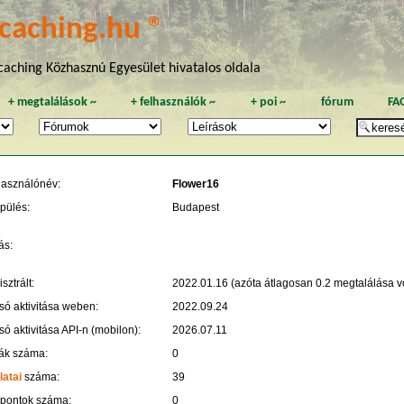
caching.hu ®
aching Közhasznú Egyesület hivatalos oldala
+
megtalálások
~
+
felhasználók
~
+
poi
~
fórum
FA
használónév:
Flower16
pülés:
Budapest
ás:
sztrált:
2022.01.16 (azóta átlagosan 0.2 megtalálása vo
só aktivitása weben:
2022.09.24
só aktivitása API-n (mobilon):
2026.07.11
ák száma:
0
latai
száma:
39
 pontok száma:
0