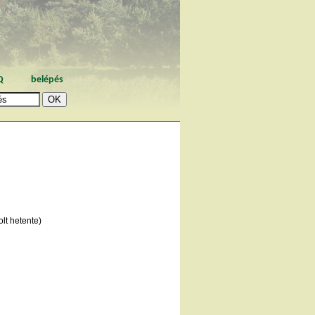
Q
belépés
lt hetente)