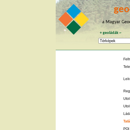
geo
a Magyar Geoc
+
geoládák
~
Fel
Tele
Leír
Regi
Utol
Utol
Lád
Talá
POI