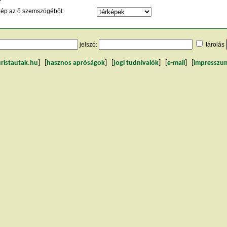
kép az ő szemszögéből:
jelszó:
tárolás
uristautak.hu
] [
hasznos apróságok
] [
jogi tudnivalók
] [
e-mail
] [
impresszu