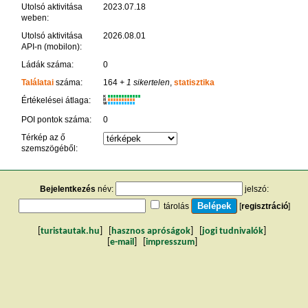
Utolsó aktivitása
2023.07.18
weben:
Utolsó aktivitása
2026.08.01
API-n (mobilon):
Ládák száma:
0
Találatai
száma:
164
+ 1 sikertelen
,
statisztika
K
Értékelései átlaga:
R
W
POI pontok száma:
0
Térkép az ő
szemszögéből:
Bejelentkezés
név:
jelszó:
tárolás
[
regisztráció
]
[
turistautak.hu
] [
hasznos apróságok
] [
jogi tudnivalók
]
[
e-mail
] [
impresszum
]