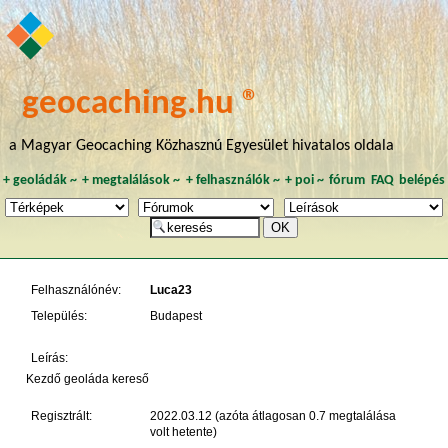
geocaching.hu ®
a Magyar Geocaching Közhasznú Egyesület hivatalos oldala
+
geoládák
~
+
megtalálások
~
+
felhasználók
~
+
poi
~
fórum
FAQ
belépés
Felhasználónév:
Luca23
Település:
Budapest
Leírás:
Kezdő geoláda kereső
Regisztrált:
2022.03.12 (azóta átlagosan 0.7 megtalálása
volt hetente)