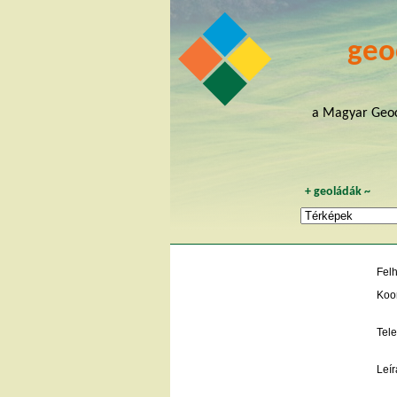
geo
a Magyar Geoc
+
geoládák
~
Fel
Koo
Tele
Leír