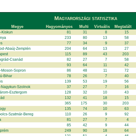
Magyarországi statisztika
Megye
Hagyományos
Multi
Virtuális
Megtalált
-Kiskun
81
31
8
15
anya
233
80
13
58
és
77
34
9
37
od-Abaúj-Zemplén
204
64
13
27
apest
115
89
43
203
ngrád-Csanád
82
27
7
58
r
93
64
11
42
r-Moson-Sopron
86
48
11
72
ú-Bihar
78
26
7
40
es
139
53
19
56
-Nagykun-Szolnok
37
27
7
16
árom-Esztergom
128
32
10
43
rád
132
41
18
15
365
175
30
203
ogy
135
74
10
63
olcs-Szatmár-Bereg
110
26
9
92
a
81
27
7
4
85
42
9
44
zprém
249
90
18
64