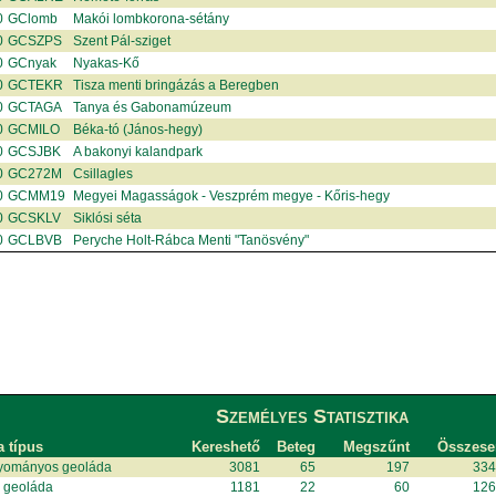
0
GClomb
Makói lombkorona-sétány
0
GCSZPS
Szent Pál-sziget
0
GCnyak
Nyakas-Kő
0
GCTEKR
Tisza menti bringázás a Beregben
0
GCTAGA
Tanya és Gabonamúzeum
0
GCMILO
Béka-tó (János-hegy)
0
GCSJBK
A bakonyi kalandpark
0
GC272M
Csillagles
0
GCMM19
Megyei Magasságok - Veszprém megye - Kőris-hegy
0
GCSKLV
Siklósi séta
0
GCLBVB
Peryche Holt-Rábca Menti "Tanösvény"
Személyes Statisztika
a típus
Kereshető
Beteg
Megszűnt
Összese
yományos geoláda
3081
65
197
33
i geoláda
1181
22
60
12