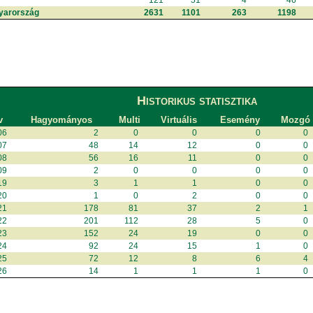
121
51
4
46
yarország
2631
1101
263
1198
Historikus statisztika
v
Hagyományos
Multi
Virtuális
Esemény
Mozgó
06
2
0
0
0
0
07
48
14
12
0
0
08
56
16
11
0
0
09
2
0
0
0
0
19
3
1
1
0
0
20
1
0
2
0
0
21
178
81
37
2
1
22
201
112
28
5
0
23
152
24
19
0
0
24
92
24
15
1
0
25
72
12
8
6
4
26
14
1
1
1
0