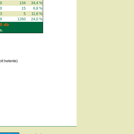
90
134
34,4 %
20
15
6,8 %
43
5
11,6 %
59
1260
24,0 %
0 db
s.
lt hetente)