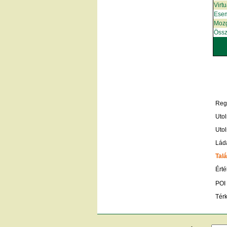
Virt
Ese
Moz
Össz
Regi
Utol
Utol
Lád
Talá
Érté
POI
Tér