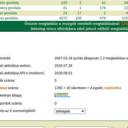
uális geoláda
345
3
42
3
mény geoláda
41
1
178
2
gó geoláda
24
17
2
es geoláda
4672
108
479
52
126
Összes megtalálás a mozgók ismételt megtalálásával:
Jelenleg nincs elbírálásra váró jelszó nélküli megtalálá
sztrált:
2007.03.18 (azóta átlagosan 1.2 megtalálása vo
só aktivitása weben:
2026.07.29
só aktivitása API-n (mobilon):
2026.08.02
ák száma:
0
latai
száma:
1260
+ 36 sikertelen
+ 4 egyéb
,
statisztika
K
kelései átlaga:
R
W
 pontok száma:
0
kép az ő szemszögéből: