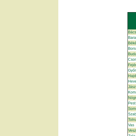
Bács
Bar
Bék
Bors
Bud
Cso
Fejé
Győ
Hajd
Hev
Jász
Kom
Nóg
Pest
Som
Szab
Toln
Vas
Ves