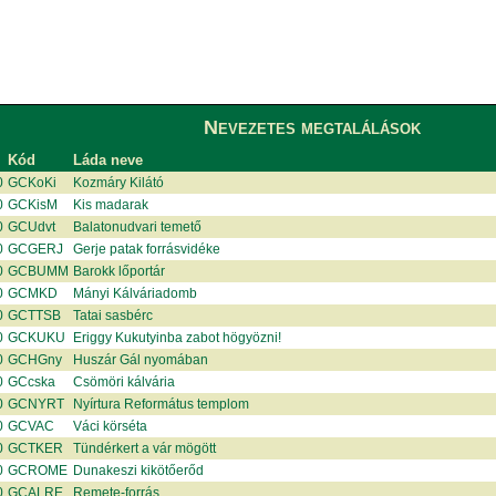
Nevezetes megtalálások
Kód
Láda neve
0
GCKoKi
Kozmáry Kilátó
0
GCKisM
Kis madarak
0
GCUdvt
Balatonudvari temető
0
GCGERJ
Gerje patak forrásvidéke
0
GCBUMM
Barokk lőportár
0
GCMKD
Mányi Kálváriadomb
0
GCTTSB
Tatai sasbérc
0
GCKUKU
Eriggy Kukutyinba zabot högyözni!
0
GCHGny
Huszár Gál nyomában
0
GCcska
Csömöri kálvária
0
GCNYRT
Nyírtura Református templom
0
GCVAC
Váci körséta
0
GCTKER
Tündérkert a vár mögött
0
GCROME
Dunakeszi kikötőerőd
0
GCALRE
Remete-forrás