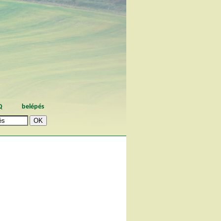
Q
belépés