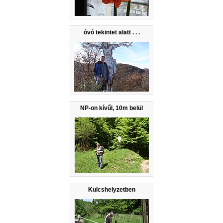
óvó tekintet alatt . . .
NP-on kívűl, 10m belül
Kulcshelyzetben