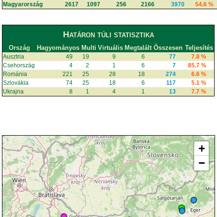
Magyarország
2617
1097
256
2166
3970
54.6 %
Határon túli statisztika
Ország
Hagyományos
Multi
Virtuális
Megtalált
Összesen
Teljesítés
Ausztria
49
19
9
6
77
7.8 %
Csehország
4
2
1
6
7
85.7 %
Románia
221
25
28
18
274
6.6 %
Szlovákia
74
25
18
6
117
5.1 %
Ukrajna
8
1
4
1
13
7.7 %
+
−