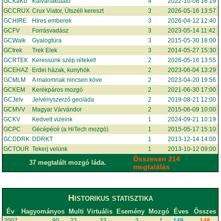
GCKaKu
Kálváriakutató
4
2022-10-08 16:19
GCCRUX
Crux Viator, Útszéli kereszt
3
2026-05-16 13:57
GCHIRE
Híres emberek
3
2026-04-12 12:40
GCFV
Forrásvadász
3
2023-05-14 11:42
GCWalk
Gyalogtúra
3
2015-05-30 18:00
GCtrek
Trek Elek
3
2014-05-27 15:30
GCRTEK
Keressünk szép réteket!
2
2026-05-16 13:55
GCEHAZ
Erdei házak, kunyhók
2
2023-06-04 13:29
GCMLM
A malomnak nincsen köve
2
2023-04-20 19:56
GCKEM
Kerékpáros mozgó
2
2021-06-30 17:00
GCJelv
Jelvényszerző geoláda
2
2019-08-21 12:00
GCMVV
Magyar Várvándor
2
2015-06-09 10:00
GCKV
Kedvelt vizeink
1
2024-09-21 10:19
GCPC
Gécépécé (a HiTech mozgó)
1
2015-05-17 15:10
GCDDRK
DDRKT
1
2013-12-14 14:00
GCTOUR
Tekerj velünk
1
2013-10-12 09:00
Összesen 214
37 megtalált mozgó láda.
megtalálás
Historikus statisztika
Év
Hagyományos
Multi
Virtuális
Esemény
Mozgó
Éves
Összes
2007
90
22
33
2
1
148
148