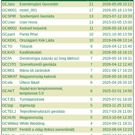
GCJaro
Eseményjáró Geovödör
21
2026-05-09 10:12
GCM001
mobil_001
17
2026-05-16 13:59
GCSPIR
Szellemjáró Geoláda
13
2023-07-12 10:33
GCUser
User Hona
13
2015-03-05 15:00
GCM002
Kedvelt helyeink
11
2026-05-16 14:10
GCpant
Panta Rhei
10
2021-10-30 13:59
GCKEKL
Országjáró Kék Láda
10
2019-09-09 13:14
GCTO
Tóbarát
9
2026-04-12 15:40
GCKAS
Kastélykutató
8
2026-05-16 16:15
GCFA
Dendrológia (utazás az öreg fákhoz)
7
2026-05-16 19:31
GCCITO
Szemétszedő geoláda
7
2026-04-12 12:40
GCM01
Mária úti zarándok
7
2021-06-17 16:20
GCMKAT
Magyarország katonái
6
2026-05-16 19:23
GCefa
Ültess fákat!
6
2025-04-26 20:10
Árpád-kori templomromok,
GCAKT
6
2025-02-01 14:56
templomok 5.0
GCTJEL
Turistajelzések
5
2025-07-01 16:05
GCIzgi
Izgimozgi
5
2023-11-25 12:02
GCTELJ
Teljesítménytúrázó geoláda
5
2017-03-26 11:00
GCHUN
Magyarország
5
2013-10-04 12:35
GCWWed
White Wedding
4
2024-09-21 18:31
GCFENT
Fentről a világ (fotózz panorámát)
4
2023-06-04 13:23