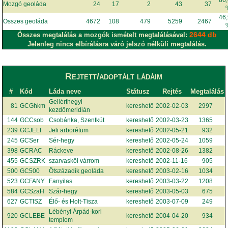
86
Mozgó geoláda
24
17
2
43
37
46
Összes geoláda
4672
108
479
5259
2467
2644 db
Összes megtalálás a mozgók ismételt megtalálásával:
Jelenleg nincs elbírálásra váró jelszó nélküli megtalálás.
Rejtett/adoptált ládáim
#
Kód
Láda neve
Státusz
Rejtés
Megtalálás
Gellérthegyi
81
GCGhkm
kereshető
2002-02-03
2997
kezdőmeridián
144
GCCsob
Csobánka, Szentkút
kereshető
2002-03-23
1365
239
GCJELI
Jeli arborétum
kereshető
2002-05-21
932
245
GCSer
Sér-hegy
kereshető
2002-05-24
1059
398
GCRAC
Ráckeve
kereshető
2002-08-26
1382
455
GCSZRK
szarvaskői várrom
kereshető
2002-11-16
905
500
GC500
Ötszázadik geoláda
kereshető
2003-02-16
1034
523
GCFANY
Fanyilas
kereshető
2003-03-22
1208
584
GCSzaH
Szár-hegy
kereshető
2003-05-03
675
627
GCTISZ
Élő- és Holt-Tisza
kereshető
2003-07-09
249
Lébényi Árpád-kori
920
GCLEBE
kereshető
2004-04-20
934
templom