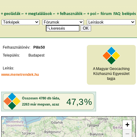
+
geoládák
~
+
megtalálások
~
+
felhasználók
~
+
poi
~
fórum
FAQ
belépés
Felhasználónév:
Pilis50
Település:
Budapest
Leírás:
A Magyar Geocaching
Közhasznú Egyesület
www.menetrendek.hu
tagja
+
−