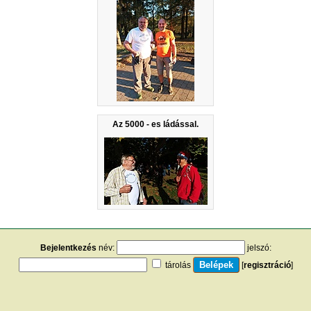
Az 5000 - es ládással.
Bejelentkezés
név:
jelszó:
tárolás
[
regisztráció
]
[
turistautak.hu
] [
hasznos apróságok
] [
jogi tudnivalók
]
[
e-mail
] [
impresszum
]