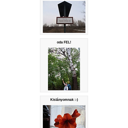
oda FEL!
Kislányomnak :-)