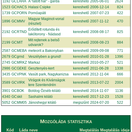
1192
GCLAHA
A "látott hal" - garda
kereshető
2005-06-01
2624
1523
GCHACS
Halasi Csipke
kereshető
2006-12-14
824
1739
GCPORN
Pornóapáti
kereshető
2007-07-23
422
Magyar Maginot-vonal
1896
GCMMV
kereshető
2007-11-12
470
(részlet)
Erődített rotunda és
2192
GCRTND
kereshető
2008-08-17
825
lakótorony - Nádasd
Mit rejtenek a belső
2199
GCMIT
kereshető
2008-08-23
884
udvarok?
2587
GCMEBA
meteorit a Bakonyban
kereshető
2009-09-08
771
2679
GCgrnd
Veszélyben a grund!
kereshető
2010-01-28
1396
2745
GCMRKZ
Markaz
kereshető
2010-05-27
521
2986
GCGEKE
Gesztenyés-kert
kereshető
2011-06-28
1338
3435
GCVPNK
Vasúti park, Nagykanizsa
kereshető
2012-11-04
666
Virágok és Kívánságok
3589
GCVIRK
kereshető
2013-07-22
2004
tere Szentendrén
3901
GCBOK
Boldog Özséb-kilátó
kereshető
2014-11-07
1136
4340
GCskil
Sashalmi kilátó
kereshető
2017-12-23
1528
5052
GCMM05
Jánoshegyi kilátó
megszűnt
2024-07-20
522
Mozgóláda statisztika
Kód
Láda neve
Megtalálás
Megtalálás ideje