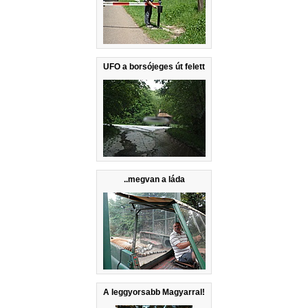
UFO a borsójeges út felett
..megvan a láda
A leggyorsabb Magyarral!