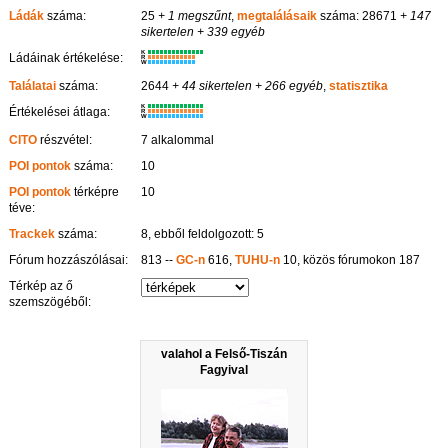
Ládák
száma:
25
+ 1 megszűnt
,
megtalálásaik
száma: 28671
+ 147
sikertelen
+ 339 egyéb
K
Ládáinak értékelése:
R
W
Találatai
száma:
2644
+ 44 sikertelen
+ 266 egyéb
,
statisztika
K
Értékelései átlaga:
R
W
CITO
részvétel:
7 alkalommal
POI pontok
száma:
10
POI pontok
térképre
10
téve:
Trackek
száma:
8, ebből feldolgozott: 5
Fórum hozzászólásai:
813 --
GC-n
616,
TUHU-n
10, közös fórumokon 187
Térkép az ő
szemszögéből:
valahol a Felső-Tiszán
Fagyival