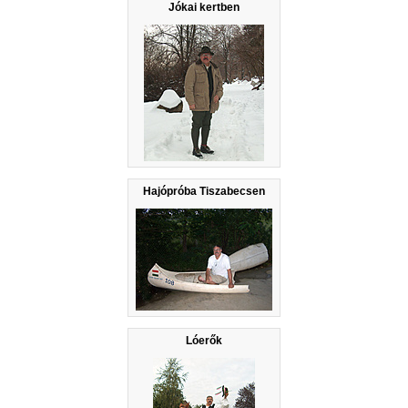
Jókai kertben
Hajópróba Tiszabecsen
Lóerők