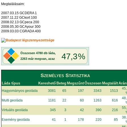
Megtalálásaim:
2007.03.15 GCDERA 1
2007.11.22 GCkort 100
2008.02.13 GCpeca 200
2008.05.30 GCAyour 300
2009.03.03 CGRADA 400
Személyes Statisztika
Láda típus
Kereshető
Beteg
Megszűnt
Összesen
Megtalált
Arán
45
Hagyományos geoláda
3081
65
197
3343
1513
48
Multi geoláda
1181
22
60
1263
616
55
Virtuális geoláda
345
3
42
390
216
38
Esemény geoláda
41
1
178
220
85