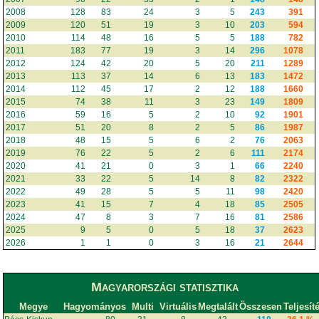
2008
128
83
24
3
5
243
391
2009
120
51
19
3
10
203
594
2010
114
48
16
5
5
188
782
2011
183
77
19
3
14
296
1078
2012
124
42
20
5
20
211
1289
2013
113
37
14
6
13
183
1472
2014
112
45
17
2
12
188
1660
2015
74
38
11
3
23
149
1809
2016
59
16
5
2
10
92
1901
2017
51
20
8
2
5
86
1987
2018
48
15
5
6
2
76
2063
2019
76
22
5
2
6
111
2174
2020
41
21
0
3
1
66
2240
2021
33
22
5
14
8
82
2322
2022
49
28
5
5
11
98
2420
2023
41
15
7
4
18
85
2505
2024
47
8
3
7
16
81
2586
2025
9
5
0
5
18
37
2623
2026
1
1
0
3
16
21
2644
Magyarországi statisztika
Megye
Hagyományos
Multi
Virtuális
Megtalált
Összesen
Teljesít