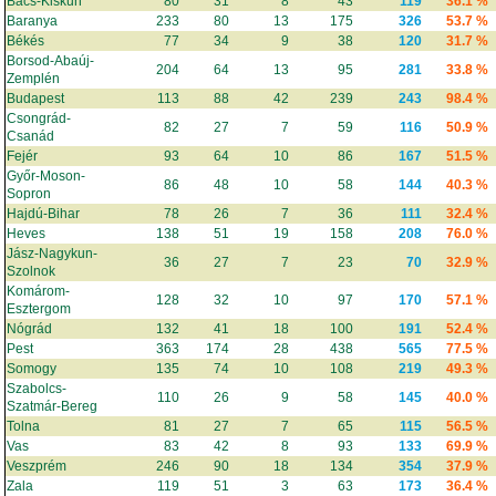
Bács-Kiskun
80
31
8
43
119
36.1 %
Baranya
233
80
13
175
326
53.7 %
Békés
77
34
9
38
120
31.7 %
Borsod-Abaúj-
204
64
13
95
281
33.8 %
Zemplén
Budapest
113
88
42
239
243
98.4 %
Csongrád-
82
27
7
59
116
50.9 %
Csanád
Fejér
93
64
10
86
167
51.5 %
Győr-Moson-
86
48
10
58
144
40.3 %
Sopron
Hajdú-Bihar
78
26
7
36
111
32.4 %
Heves
138
51
19
158
208
76.0 %
Jász-Nagykun-
36
27
7
23
70
32.9 %
Szolnok
Komárom-
128
32
10
97
170
57.1 %
Esztergom
Nógrád
132
41
18
100
191
52.4 %
Pest
363
174
28
438
565
77.5 %
Somogy
135
74
10
108
219
49.3 %
Szabolcs-
110
26
9
58
145
40.0 %
Szatmár-Bereg
Tolna
81
27
7
65
115
56.5 %
Vas
83
42
8
93
133
69.9 %
Veszprém
246
90
18
134
354
37.9 %
Zala
119
51
3
63
173
36.4 %