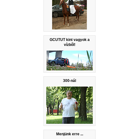
GCUTUT kint vagyok a
vízből!
300-nál
Menjünk erre ...