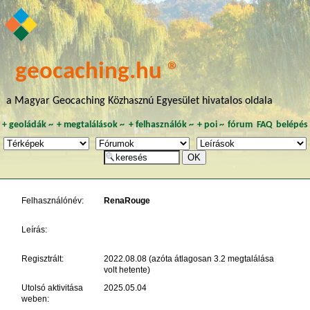
geocaching.hu ®
a Magyar Geocaching Közhasznú Egyesület hivatalos oldala
+
geoládák
~
+
megtalálások
~
+
felhasználók
~
+
poi
~
fórum
FAQ
belépés
Felhasználónév:
RenaRouge
Leírás:
Regisztrált:
2022.08.08 (azóta átlagosan 3.2 megtalálása
volt hetente)
Utolsó aktivitása
2025.05.04
weben: