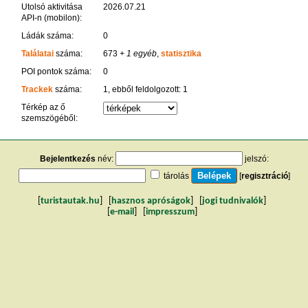
Utolsó aktivitása
2026.07.21
API-n (mobilon):
Ládák száma:
0
Találatai
száma:
673
+ 1 egyéb
,
statisztika
POI pontok száma:
0
Trackek
száma:
1, ebből feldolgozott: 1
Térkép az ő
szemszögéből:
Bejelentkezés
név:
jelszó:
tárolás
[
regisztráció
]
[
turistautak.hu
] [
hasznos apróságok
] [
jogi tudnivalók
]
[
e-mail
] [
impresszum
]