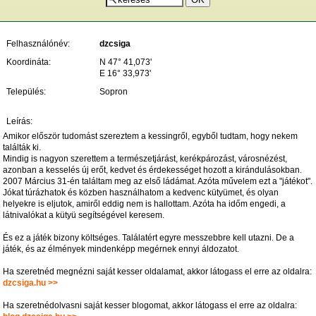
Felhasználónév:
dzcsiga
Koordináta:
N 47° 41,073'
E 16° 33,973'
Település:
Sopron
Leírás:
Amikor először tudomást szereztem a kessingről, egyből tudtam, hogy nekem
találták ki.
Mindig is nagyon szerettem a természetjárást, kerékpározást, városnézést,
azonban a kesselés új erőt, kedvet és érdekességet hozott a kirándulásokban.
2007 Március 31-én találtam meg az első ládámat. Azóta művelem ezt a "játékot".
Jókat túrázhatok és közben használhatom a kedvenc kütyümet, és olyan
helyekre is eljutok, amiről eddig nem is hallottam. Azóta ha időm engedi, a
látnivalókat a kütyü segítségével keresem.
És ez a játék bizony költséges. Találatért egyre messzebbre kell utazni. De a
játék, és az élmények mindenképp megérnek ennyi áldozatot.
Ha szeretnéd megnézni saját kesser oldalamat, akkor látogass el erre az oldalra:
dzcsiga.hu >>
Ha szeretnédolvasni saját kesser blogomat, akkor látogass el erre az oldalra: