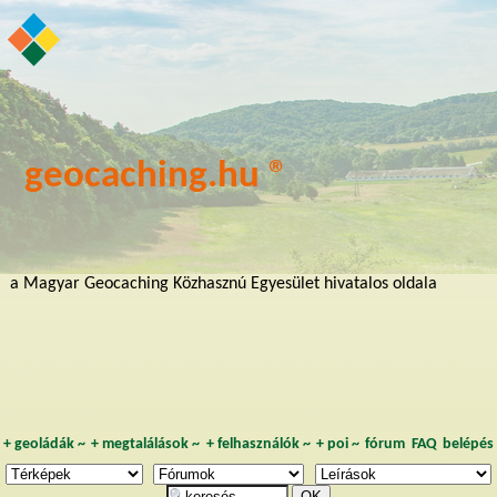
geocaching.hu ®
a Magyar Geocaching Közhasznú Egyesület hivatalos oldala
+
geoládák
~
+
megtalálások
~
+
felhasználók
~
+
poi
~
fórum
FAQ
belépés