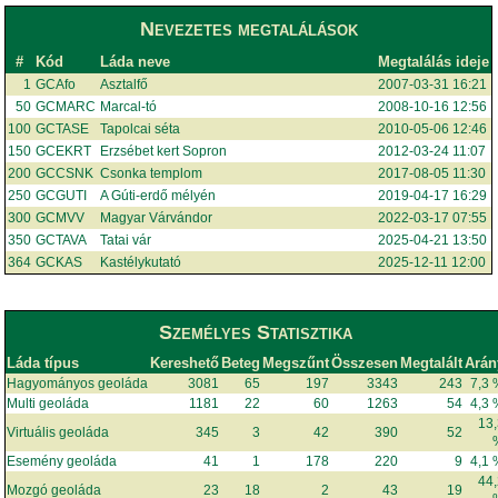
Nevezetes megtalálások
#
Kód
Láda neve
Megtalálás ideje
1
GCAfo
Asztalfő
2007-03-31 16:21
50
GCMARC
Marcal-tó
2008-10-16 12:56
100
GCTASE
Tapolcai séta
2010-05-06 12:46
150
GCEKRT
Erzsébet kert Sopron
2012-03-24 11:07
200
GCCSNK
Csonka templom
2017-08-05 11:30
250
GCGUTI
A Gúti-erdő mélyén
2019-04-17 16:29
300
GCMVV
Magyar Várvándor
2022-03-17 07:55
350
GCTAVA
Tatai vár
2025-04-21 13:50
364
GCKAS
Kastélykutató
2025-12-11 12:00
Személyes Statisztika
Láda típus
Kereshető
Beteg
Megszűnt
Összesen
Megtalált
Arán
Hagyományos geoláda
3081
65
197
3343
243
7,3
Multi geoláda
1181
22
60
1263
54
4,3
13
Virtuális geoláda
345
3
42
390
52
Esemény geoláda
41
1
178
220
9
4,1
44
Mozgó geoláda
23
18
2
43
19