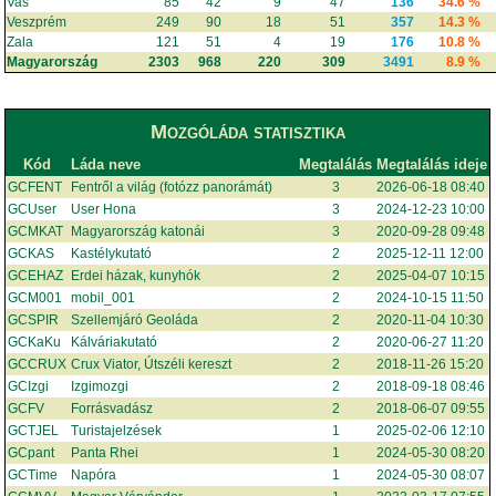
Vas
85
42
9
47
136
34.6 %
Veszprém
249
90
18
51
357
14.3 %
Zala
121
51
4
19
176
10.8 %
Magyarország
2303
968
220
309
3491
8.9 %
Mozgóláda statisztika
Kód
Láda neve
Megtalálás
Megtalálás ideje
GCFENT
Fentről a világ (fotózz panorámát)
3
2026-06-18 08:40
GCUser
User Hona
3
2024-12-23 10:00
GCMKAT
Magyarország katonái
3
2020-09-28 09:48
GCKAS
Kastélykutató
2
2025-12-11 12:00
GCEHAZ
Erdei házak, kunyhók
2
2025-04-07 10:15
GCM001
mobil_001
2
2024-10-15 11:50
GCSPIR
Szellemjáró Geoláda
2
2020-11-04 10:30
GCKaKu
Kálváriakutató
2
2020-06-27 11:20
GCCRUX
Crux Viator, Útszéli kereszt
2
2018-11-26 15:20
GCIzgi
Izgimozgi
2
2018-09-18 08:46
GCFV
Forrásvadász
2
2018-06-07 09:55
GCTJEL
Turistajelzések
1
2025-02-06 12:10
GCpant
Panta Rhei
1
2024-05-30 08:20
GCTime
Napóra
1
2024-05-30 08:07