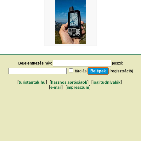
Bejelentkezés
név:
jelszó:
tárolás
[
regisztráció
]
[
turistautak.hu
] [
hasznos apróságok
] [
jogi tudnivalók
]
[
e-mail
] [
impresszum
]