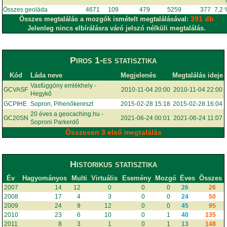
Összes geoláda
4671
109
479
5259
377
7,2
391 db
Összes megtalálás a mozgók ismételt megtalálásával:
Jelenleg nincs elbírálásra váró jelszó nélküli megtalálás.
Piros 1-es statisztika
Kód
Láda neve
Megjelenés
Megtalálás ideje
Vasfüggöny emlékhely -
GCVASF
2010-11-04 20:00
2010-11-04 22:00
Hegykő
GCPIHE
Sopron, Pihenőkereszt
2015-02-28 15:18
2015-02-28 16:04
20 éves a geocaching.hu -
GC20SN
2021-06-24 00:01
2021-06-24 11:07
Soproni Parkerdő
Összesen 3 első megtalálás
Historikus statisztika
Év
Hagyományos
Multi
Virtuális
Esemény
Mozgó
Éves
Összes
2007
14
12
0
0
0
26
26
2008
17
4
3
0
0
24
50
2009
24
9
12
0
0
45
95
2010
23
6
10
0
1
40
135
2011
8
3
1
0
1
13
148