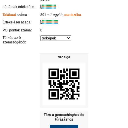
K
Ládáinak értékelése:
R
W
Találatai
száma:
391
+ 1 egyéb
,
statisztika
K
Értékelései átlaga:
R
W
POI pontok száma:
0
Térkép az ő
szemszögéből:
dzcsiga
Társ a geocachinghez és
túrázáshoz