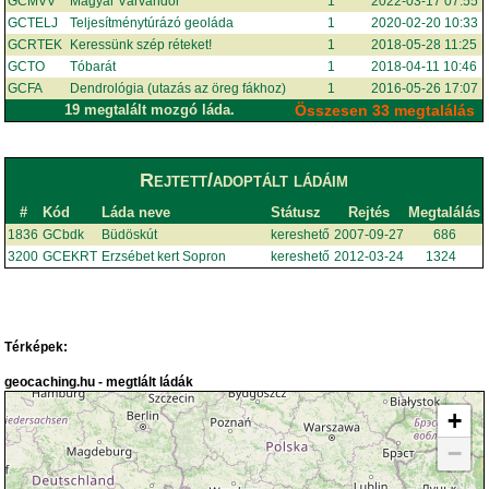
GCMVV
Magyar Várvándor
1
2022-03-17 07:55
GCTELJ
Teljesítménytúrázó geoláda
1
2020-02-20 10:33
GCRTEK
Keressünk szép réteket!
1
2018-05-28 11:25
GCTO
Tóbarát
1
2018-04-11 10:46
GCFA
Dendrológia (utazás az öreg fákhoz)
1
2016-05-26 17:07
19 megtalált mozgó láda.
Összesen 33 megtalálás
Rejtett/adoptált ládáim
#
Kód
Láda neve
Státusz
Rejtés
Megtalálás
1836
GCbdk
Büdöskút
kereshető
2007-09-27
686
3200
GCEKRT
Erzsébet kert Sopron
kereshető
2012-03-24
1324
Térképek:
geocaching.hu - megtlált ládák
+
−