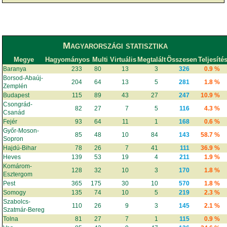
Magyarországi statisztika
Megye
Hagyományos
Multi
Virtuális
Megtalált
Összesen
Teljesíté
Baranya
233
80
13
3
326
0.9 %
Borsod-Abaúj-
204
64
13
5
281
1.8 %
Zemplén
Budapest
115
89
43
27
247
10.9 %
Csongrád-
82
27
7
5
116
4.3 %
Csanád
Fejér
93
64
11
1
168
0.6 %
Győr-Moson-
85
48
10
84
143
58.7 %
Sopron
Hajdú-Bihar
78
26
7
41
111
36.9 %
Heves
139
53
19
4
211
1.9 %
Komárom-
128
32
10
3
170
1.8 %
Esztergom
Pest
365
175
30
10
570
1.8 %
Somogy
135
74
10
5
219
2.3 %
Szabolcs-
110
26
9
3
145
2.1 %
Szatmár-Bereg
Tolna
81
27
7
1
115
0.9 %