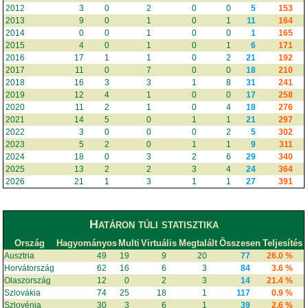
2012
3
0
2
0
0
5
153
2013
9
0
1
0
1
11
164
2014
0
0
1
0
0
1
165
2015
4
0
1
0
1
6
171
2016
17
1
1
0
2
21
192
2017
11
0
7
0
0
18
210
2018
16
3
3
1
8
31
241
2019
12
4
1
0
0
17
258
2020
11
2
1
0
4
18
276
2021
14
5
0
1
1
21
297
2022
3
0
0
0
2
5
302
2023
5
2
0
1
1
9
311
2024
18
0
3
2
6
29
340
2025
13
2
2
3
4
24
364
2026
21
1
3
1
1
27
391
Határon túli statisztika
Ország
Hagyományos
Multi
Virtuális
Megtalált
Összesen
Teljesítés
Ausztria
49
19
9
20
77
26.0 %
Horvátország
62
16
6
3
84
3.6 %
Olaszország
12
0
2
3
14
21.4 %
Szlovákia
74
25
18
1
117
0.9 %
Szlovénia
30
3
6
1
39
2.6 %