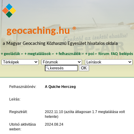
geocaching.hu ®
a Magyar Geocaching Közhasznú Egyesület hivatalos oldala
+
geoládák
~
+
megtalálások
~
+
felhasználók
~
+
poi
~
fórum
FAQ
belépés
Felhasználónév:
A Quiche Herczeg
Leírás:
Regisztrált:
2022.11.10 (azóta átlagosan 1.7 megtalálása volt
hetente)
Utolsó aktivitása
2024.08.24
weben: