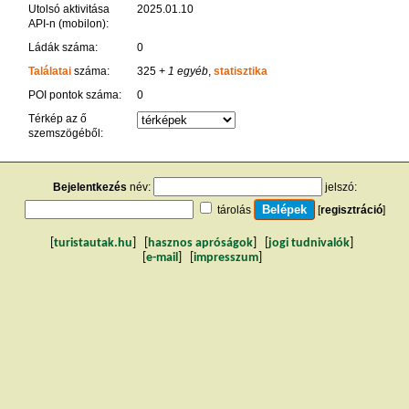
Utolsó aktivitása
2025.01.10
API-n (mobilon):
Ládák száma:
0
Találatai
száma:
325
+ 1 egyéb
,
statisztika
POI pontok száma:
0
Térkép az ő
szemszögéből:
Bejelentkezés
név:
jelszó:
tárolás
[
regisztráció
]
[
turistautak.hu
] [
hasznos apróságok
] [
jogi tudnivalók
]
[
e-mail
] [
impresszum
]