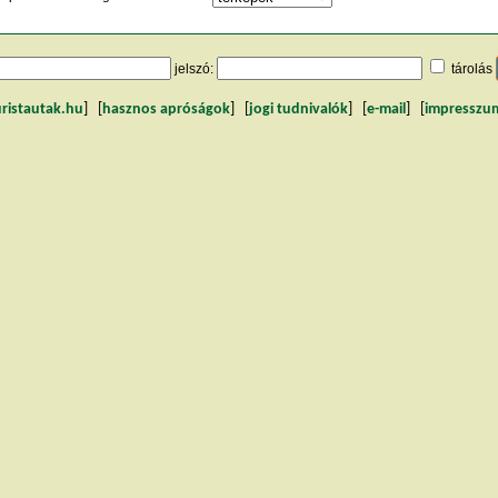
jelszó:
tárolás
uristautak.hu
] [
hasznos apróságok
] [
jogi tudnivalók
] [
e-mail
] [
impresszu