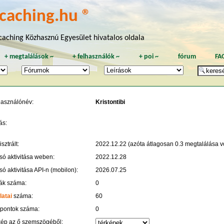
caching.hu ®
aching Közhasznú Egyesület hivatalos oldala
+
megtalálások
~
+
felhasználók
~
+
poi
~
fórum
FA
használónév:
Kristontibi
ás:
sztrált:
2022.12.22 (azóta átlagosan 0.3 megtalálása vo
só aktivitása weben:
2022.12.28
só aktivitása API-n (mobilon):
2026.07.25
ák száma:
0
latai
száma:
60
 pontok száma:
0
kép az ő szemszögéből: