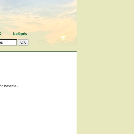
Q
belépés
lt hetente)