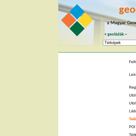
geo
a Magyar Geoc
+
geoládák
~
Fel
Leír
Regi
Utol
Utol
Lád
Talá
POI
Tér