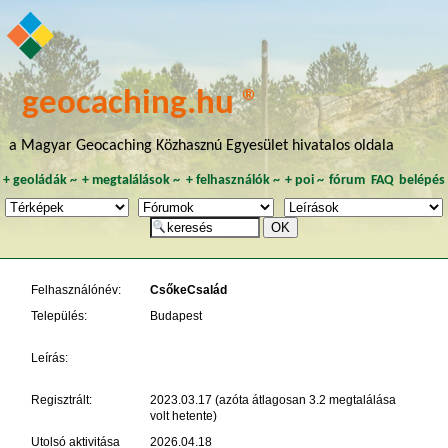
geocaching.hu ®
a Magyar Geocaching Közhasznú Egyesület hivatalos oldala
+
geoládák
~
+
megtalálások
~
+
felhasználók
~
+
poi
~
fórum
FAQ
belépés
Felhasználónév:
CsőkeCsalád
Település:
Budapest
Leírás:
Regisztrált:
2023.03.17 (azóta átlagosan 3.2 megtalálása
volt hetente)
Utolsó aktivitása
2026.04.18