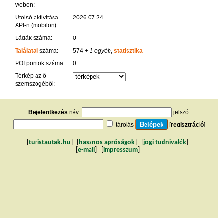
weben:
Utolsó aktivitása
2026.07.24
API-n (mobilon):
Ládák száma:
0
Találatai
száma:
574
+ 1 egyéb
,
statisztika
POI pontok száma:
0
Térkép az ő
szemszögéből:
Bejelentkezés
név:
jelszó:
tárolás
[
regisztráció
]
[
turistautak.hu
] [
hasznos apróságok
] [
jogi tudnivalók
]
[
e-mail
] [
impresszum
]