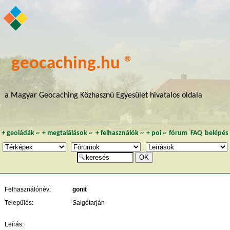
geocaching.hu ®
a Magyar Geocaching Közhasznú Egyesület hivatalos oldala
+
geoládák
~
+
megtalálások
~
+
felhasználók
~
+
poi
~
fórum
FAQ
belépés
Felhasználónév:
gonit
Település:
Salgótarján
Leírás: