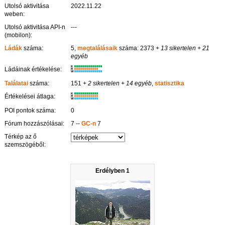
Utolsó aktivitása
2022.11.22
weben:
Utolsó aktivitása API-n
---
(mobilon):
Ládák
száma:
5,
megtalálásaik
száma: 2373
+ 13 sikertelen
+ 21
egyéb
K
Ládáinak értékelése:
R
W
Találatai
száma:
151
+ 2 sikertelen
+ 14 egyéb
,
statisztika
K
Értékelései átlaga:
R
W
POI pontok száma:
0
Fórum hozzászólásai:
7 --
GC-n
7
Térkép az ő
szemszögéből:
Erdélyben 1