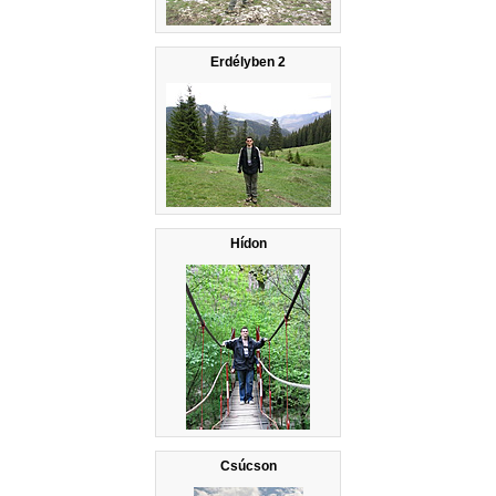
Erdélyben 2
Hídon
Csúcson