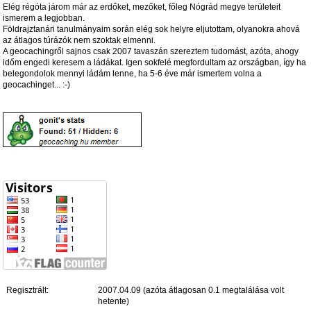
Elég régóta járom már az erdőket, mezőket, főleg Nógrád megye területeit
ismerem a legjobban.
Földrajztanári tanulmányaim során elég sok helyre eljutottam, olyanokra ahová
az átlagos túrázók nem szoktak elmenni.
A geocachingről sajnos csak 2007 tavaszán szereztem tudomást, azóta, ahogy
időm engedi keresem a ládákat. Igen sokfelé megfordultam az országban, így ha
belegondolok mennyi ládám lenne, ha 5-6 éve már ismertem volna a
geocachinget... :-)
Regisztrált:
2007.04.09 (azóta átlagosan 0.1 megtalálása volt
hetente)