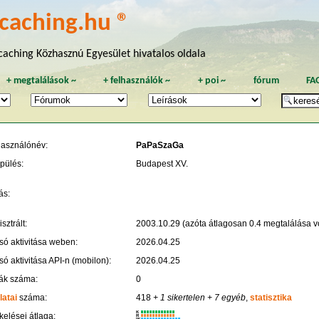
caching.hu ®
aching Közhasznú Egyesület hivatalos oldala
+
megtalálások
~
+
felhasználók
~
+
poi
~
fórum
FA
használónév:
PaPaSzaGa
pülés:
Budapest XV.
ás:
sztrált:
2003.10.29 (azóta átlagosan 0.4 megtalálása vo
só aktivitása weben:
2026.04.25
só aktivitása API-n (mobilon):
2026.04.25
ák száma:
0
latai
száma:
418
+ 1 sikertelen
+ 7 egyéb
,
statisztika
K
kelései átlaga:
R
W