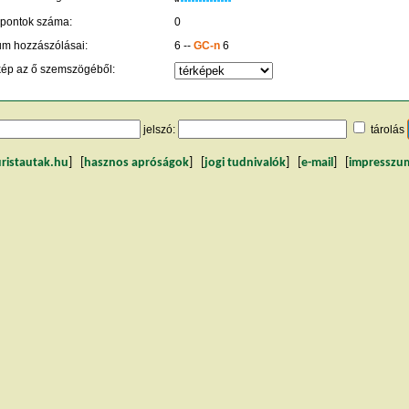
 pontok száma:
0
um hozzászólásai:
6 --
GC-n
6
kép az ő szemszögéből:
jelszó:
tárolás
uristautak.hu
] [
hasznos apróságok
] [
jogi tudnivalók
] [
e-mail
] [
impresszu