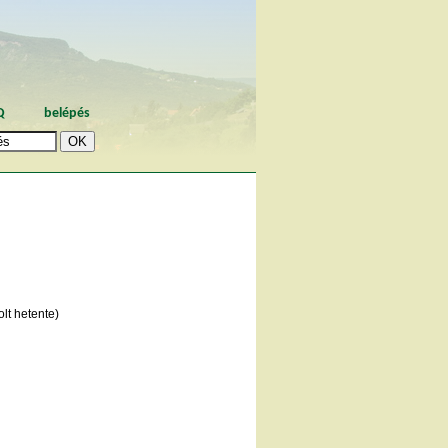
Q
belépés
lt hetente)