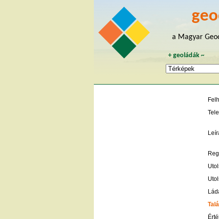
geo
a Magyar Geoc
+
geoládák
~
Fel
Tele
Leír
Regi
Utol
Utol
Lád
Talá
Érté