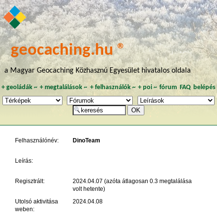
geocaching.hu ®
a Magyar Geocaching Közhasznú Egyesület hivatalos oldala
+
geoládák
~
+
megtalálások
~
+
felhasználók
~
+
poi
~
fórum
FAQ
belépés
Felhasználónév:
DinoTeam
Leírás:
Regisztrált:
2024.04.07 (azóta átlagosan 0.3 megtalálása
volt hetente)
Utolsó aktivitása
2024.04.08
weben: