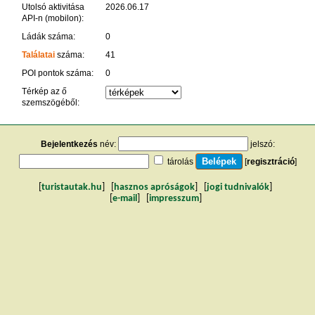
Utolsó aktivitása
2026.06.17
API-n (mobilon):
Ládák száma:
0
Találatai
száma:
41
POI pontok száma:
0
Térkép az ő
szemszögéből:
Bejelentkezés
név:
jelszó:
tárolás
[
regisztráció
]
[
turistautak.hu
] [
hasznos apróságok
] [
jogi tudnivalók
]
[
e-mail
] [
impresszum
]