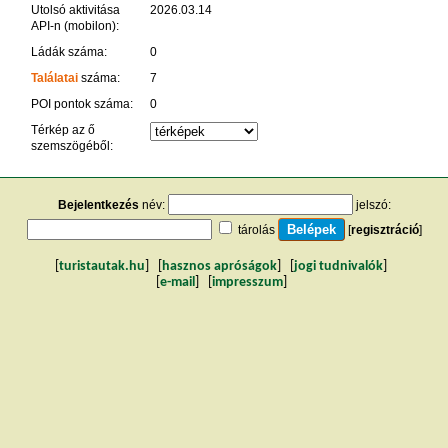
Utolsó aktivitása
2026.03.14
API-n (mobilon):
Ládák száma:
0
Találatai
száma:
7
POI pontok száma:
0
Térkép az ő
szemszögéből:
Bejelentkezés
név:
jelszó:
tárolás
[
regisztráció
]
[
turistautak.hu
] [
hasznos apróságok
] [
jogi tudnivalók
]
[
e-mail
] [
impresszum
]