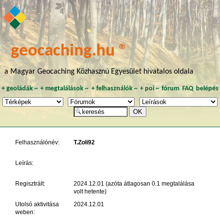
geocaching.hu ®
a Magyar Geocaching Közhasznú Egyesület hivatalos oldala
+
geoládák
~
+
megtalálások
~
+
felhasználók
~
+
poi
~
fórum
FAQ
belépés
Felhasználónév:
T.Zoli92
Leírás:
Regisztrált:
2024.12.01 (azóta átlagosan 0.1 megtalálása
volt hetente)
Utolsó aktivitása
2024.12.01
weben: