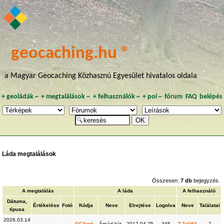
geocaching.hu ®
a Magyar Geocaching Közhasznú Egyesület hivatalos oldala
+
geoládák
~
+
megtalálások
~
+
felhasználók
~
+
poi
~
fórum
FAQ
belépés
Láda megtalálások
Összesen:
7 db
bejegyzés.
A megtalálás
A láda
A felhasználó
Dátuma,
Értékelése
Fotó
Kódja
Neve
Elrejtése
Logolva
Neve
Találatai
típusa
2026.03.14
GCArpk
Árpád-kút
2017.04.25
345
T.Zoli92
7