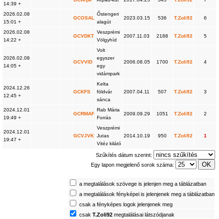
14:39 +
2026.02.08
Őstengeri
GCOSAL
2023.03.15
536
T.Zoli92
6
15:01 +
alagút
2026.02.08
Veszprémi
GCVDKT
2007.11.03
2188
T.Zoli92
5
14:22 +
Völgyhíd
Volt
2026.02.08
egyszer
GCVVID
2006.08.05
1700
T.Zoli92
4
14:05 +
egy
vidámpark
Kelta
2024.12.26
GCKFS
földvár
2007.04.11
507
T.Zoli92
3
12:45 +
sánca
2024.12.01
Rab Mária
GCRMAF
2009.09.29
1051
T.Zoli92
2
19:49 +
Forrás
Veszprémi
2024.12.01
GCVJVK
Jutas
2014.10.19
950
T.Zoli92
1
19:47 +
Vitéz kilátó
Szűkítés dátum szerint:
Egy lapon megjelenő sorok száma:
a megtalálások szövege is jelenjen meg a táblázatban
a megtalálások fényképei is jelenjenek meg a táblázatban
csak a fényképes logok jelenjenek meg
csak
T.Zoli92
megtalálásai látszódjanak