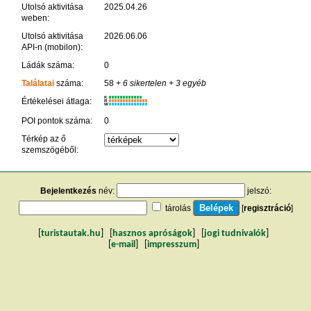
Utolsó aktivitása
2025.04.26
weben:
Utolsó aktivitása
2026.06.06
API-n (mobilon):
Ládák száma:
0
Találatai
száma:
58
+ 6 sikertelen
+ 3 egyéb
K
Értékelései átlaga:
R
W
POI pontok száma:
0
Térkép az ő
szemszögéből:
Bejelentkezés
név:
jelszó:
tárolás
[
regisztráció
]
[
turistautak.hu
] [
hasznos apróságok
] [
jogi tudnivalók
]
[
e-mail
] [
impresszum
]