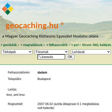
geocaching.hu ®
a Magyar Geocaching Közhasznú Egyesület hivatalos oldala
+
geoládák
~
+
megtalálások
~
+
felhasználók
~
+
poi
~
fórum
FAQ
belépés
Felhasználónév:
dadam
Település:
Budapest
Leírás:
lesz, ami lesz.
Regisztrált:
2007.06.02 (azóta átlagosan 0.1 megtalálása
volt hetente)