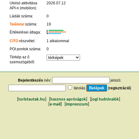
Utolsó aktivitása
2026.07.12
API-n (mobilon):
Ládák száma:
0
Találatai
száma:
19
K
Értékelései átlaga:
R
W
CITO
részvétel:
1 alkalommal
POI pontok száma:
0
Térkép az ő
szemszögéből:
Bejelentkezés
név:
jelszó:
tárolás
[
regisztráció
]
[
turistautak.hu
] [
hasznos apróságok
] [
jogi tudnivalók
]
[
e-mail
] [
impresszum
]