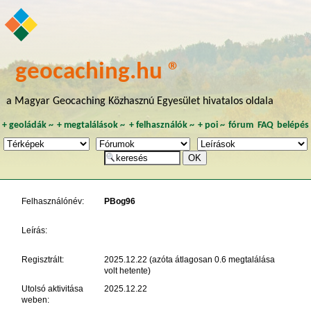
geocaching.hu ®
a Magyar Geocaching Közhasznú Egyesület hivatalos oldala
+
geoládák
~
+
megtalálások
~
+
felhasználók
~
+
poi
~
fórum
FAQ
belépés
Felhasználónév:
PBog96
Leírás:
Regisztrált:
2025.12.22 (azóta átlagosan 0.6 megtalálása
volt hetente)
Utolsó aktivitása
2025.12.22
weben: