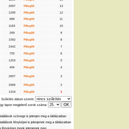
2067
PBog96
13
1295
PBog96
12
688
PBog96
11
1183
PBog96
10
269
PBog96
9
1592
PBog96
8
2442
PBog96
7
755
PBog96
6
1203
PBog96
5
406
PBog96
4
2857
PBog96
3
3366
PBog96
2
1318
PBog96
1
Szűkítés dátum szerint:
gy lapon megjelenő sorok száma:
alálások szövege is jelenjen meg a táblázatban
alálások fényképei is jelenjenek meg a táblázatban
a fényképes logok jelenjenek meg