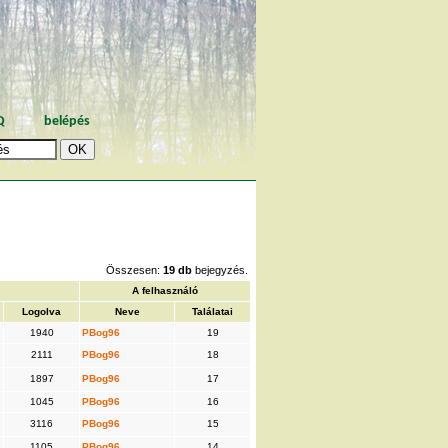
Q
belépés
Összesen:
19 db
bejegyzés.
A felhasználó
Logolva
Neve
Találatai
1940
PBog96
19
2111
PBog96
18
1897
PBog96
17
1045
PBog96
16
3116
PBog96
15
1105
PBog96
14