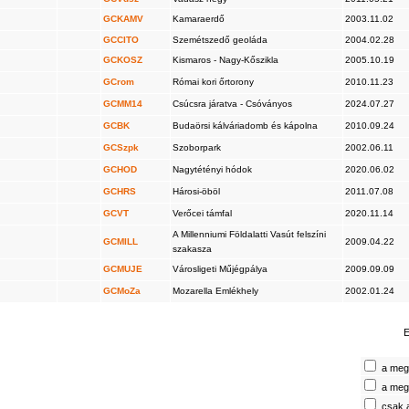
GCKAMV
Kamaraerdő
2003.11.02
GCCITO
Szemétszedő geoláda
2004.02.28
GCKOSZ
Kismaros - Nagy-Kőszikla
2005.10.19
GCrom
Római kori őrtorony
2010.11.23
GCMM14
Csúcsra járatva - Csóványos
2024.07.27
GCBK
Budaörsi kálváriadomb és kápolna
2010.09.24
GCSzpk
Szoborpark
2002.06.11
GCHOD
Nagytétényi hódok
2020.06.02
GCHRS
Hárosi-öböl
2011.07.08
GCVT
Verőcei támfal
2020.11.14
A Millenniumi Földalatti Vasút felszíni
GCMILL
2009.04.22
szakasza
GCMUJE
Városligeti Műjégpálya
2009.09.09
GCMoZa
Mozarella Emlékhely
2002.01.24
E
a megt
a megt
csak 