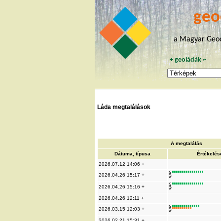
geo
a Magyar Geoc
+
geoládák
~
Láda megtalálások
A megtalálás
Dátuma, típusa
Értékelés
2026.07.12 14:06 +
K
2026.04.26 15:17 +
R
W
K
2026.04.26 15:16 +
R
W
2026.04.26 12:11 +
K
2026.03.15 12:03 +
R
W
2026.02.21 15:31 +