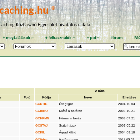
caching.hu ®
aching Közhasznú Egyesület hivatalos oldala
+
megtalálások
~
+
felhasználók
~
+
poi
~
fórum
FA
A láda
e
Fotó
Kódja
Neve
Elrejtése
GCUTIG
Üvegtigris
2004.10.03
GCIRKO
Kilátó a határon
2003.10.21
GCHRMN
Hörmann forrás
2003.07.21
GCSTAJ
Stájerházak
2007.05.22
GCKIL
Árpád kilátó
2004.09.18
GCVdsz
Vadász-hegy
2011.05.21