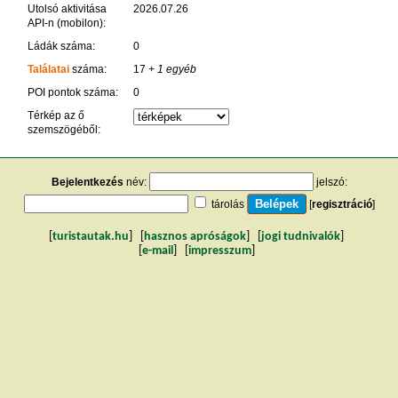
Utolsó aktivitása
2026.07.26
API-n (mobilon):
Ládák száma:
0
Találatai
száma:
17
+ 1 egyéb
POI pontok száma:
0
Térkép az ő
szemszögéből:
Bejelentkezés
név:
jelszó:
tárolás
[
regisztráció
]
[
turistautak.hu
] [
hasznos apróságok
] [
jogi tudnivalók
]
[
e-mail
] [
impresszum
]