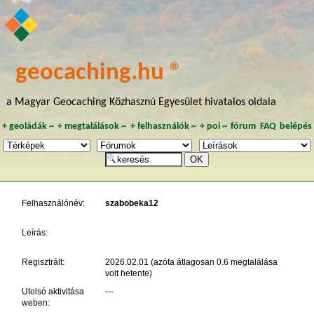
geocaching.hu ®
a Magyar Geocaching Közhasznú Egyesület hivatalos oldala
+
geoládák
~
+
megtalálások
~
+
felhasználók
~
+
poi
~
fórum
FAQ
belépés
Felhasználónév:
szabobeka12
Leírás:
Regisztrált:
2026.02.01 (azóta átlagosan 0.6 megtalálása
volt hetente)
Utolsó aktivitása
---
weben: